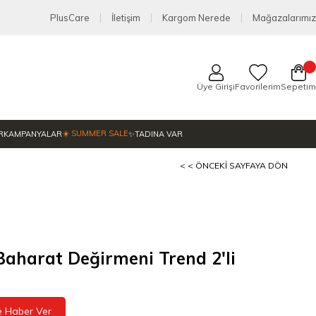
PlusCare
İletişim
Kargom Nerede
Mağazalarımız
Üye Girişi
Favorilerim
Sepetim
☀️ SUMMER SALE
R
KAMPANYALAR
✨TADINA VAR
< < ÖNCEKI SAYFAYA DÖN
harat Değirmeni Trend 2'li
e Haber Ver