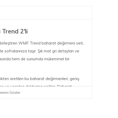
Trend 2'li
 birleştiren WMF Trend baharat değirmeni seti,
e sofralarınıza taşır. Şık mat gri detayları ve
amasında hem de sunumda mükemmel bir
ikten üretilen bu baharat değirmenleri, geniş
ştirme ve yeniden doldurma sağlar. Baharat
amını Göster
z tutmak için öğütme mekanizmalarının
l teknolojisi olan seramik öğütme