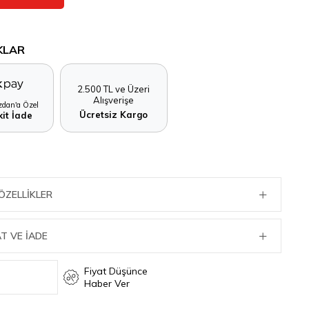
KLAR
2.500 TL ve Üzeri
Alışverişe
dan'a Özel
Ücretsiz Kargo
it İade
ÖZELLIKLER
T VE İADE
Fiyat Düşünce
Haber Ver