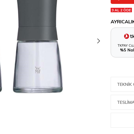
3 AL 2 ÖDE
AYRICALI
TKPAY Cüz
%5 Nak
TEKNIK 
TESLİMA