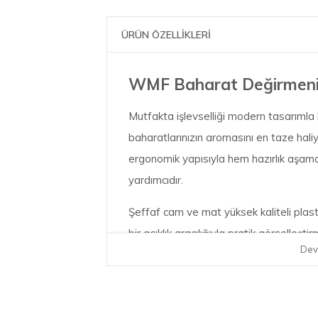
ÜRÜN ÖZELLİKLERİ
WMF Baharat Değirmeni 
Mutfakta işlevselliği modern tasarımla
baharatlarınızın aromasını en taze haliyl
ergonomik yapısıyla hem hazırlık aş
yardımcıdır.
Şeffaf cam ve mat yüksek kaliteli plast
bir açıklık aracılığıyla pratik görselle
Dev
bardaklarının yanı sıra yüzeyleri temi
tamamlayıcı tasarımı onu tamamlar.
Ceramill® Seramik Öğütücü: WMF’in öze