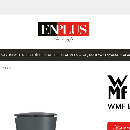
E VAKUM
SOFRA
ELEKTRİKLİ EV ALETLERİ
KAHVE
EV & YAŞAM
BEYAZ EŞYA
MARKALA
END 2'LI
WMF Ba
Gelinc