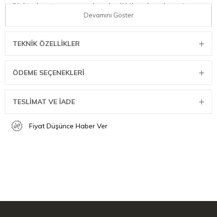
Böylece hem taşıma sırasında sıvılar dökülmez hem de servis
sırasında sıçrama veya damlama olmaz. Modern tasarımı, popüler
Devamını Göster
renkleri ve metalik vurguları, bu termosun her ortamda şıklığıyla
dikkat çekmesini sağlar.
TEKNIK ÖZELLIKLER
Kapasite:1 L
Renk: Gümüş
ÖDEME SEÇENEKLERI
Boyut: 25 cm
Ağırlık: 979
TESLİMAT VE İADE
Materyal:Cromargan® 18/10 Paslanmaz Çelik
Fiyat Düşünce Haber Ver
Kapak Materyali:Plastic-Polypropylenex (PP) + Cromargan®
Çap: 19,1 cm
Bakım: Elde yıkama öneririz
Sıcak/soğuk Tutma:24 saate kadar sıcak ve soğuk tutma
Kapak Özelliği: %100 sızdırmaz otomatik kapatma sistemi