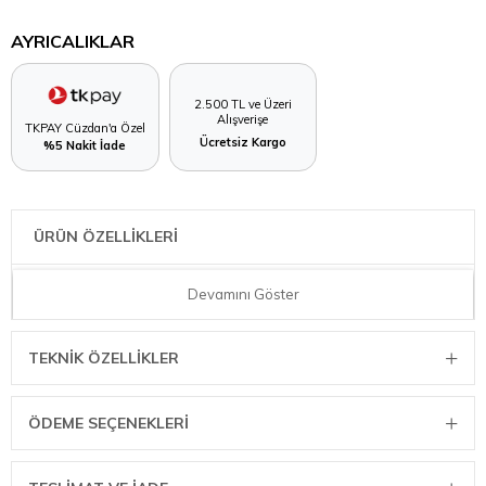
AYRICALIKLAR
2.500 TL ve Üzeri
Alışverişe
TKPAY Cüzdan'a Özel
Ücretsiz Kargo
%5 Nakit İade
ÜRÜN ÖZELLİKLERİ
Wüsthof 1119594901 Mutfak Makası Seti 18li
Devamını Göster
TEKNIK ÖZELLIKLER
ÖDEME SEÇENEKLERI