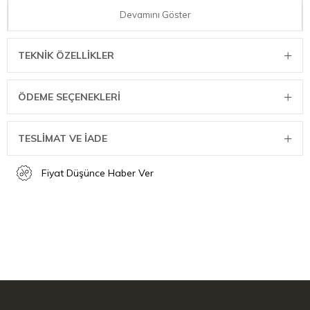
Devamını Göster
Renk: Siyah
Malzeme: Paslanmaz Çelik
Bıçak Uzunluğu: 6 cm
TEKNIK ÖZELLIKLER
Bulaşık makinesinde yıkanabilir
Marka: Wüsthof
ÖDEME SEÇENEKLERI
TESLİMAT VE İADE
Fiyat Düşünce Haber Ver