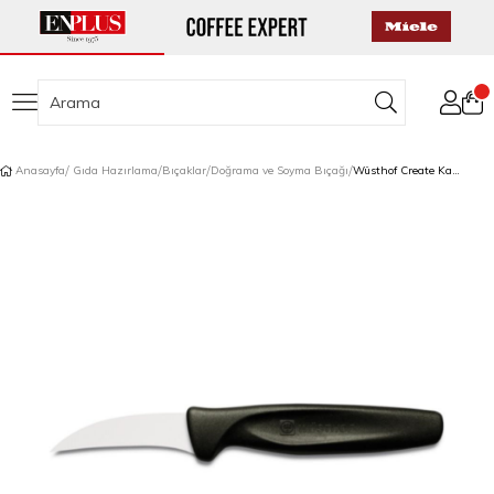
Anasayfa
Gıda Hazırlama
Bıçaklar
Doğrama ve Soyma Bıçağı
Wüsthof Create Kavisli Soyma Bıçağı 6 cm Siyah