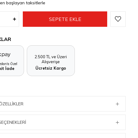
den başlayan taksitlerle
KLAR
2.500 TL ve Üzeri
Alışverişe
dan'a Özel
Ücretsiz Kargo
it İade
ÖZELLIKLER
SEÇENEKLERI