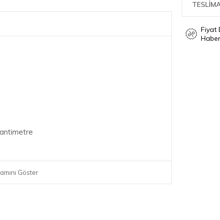
TESLİMA
Fiyat
Haber
santimetre
amını Göster