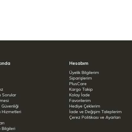
kında
Hesabım
Üyelik Bilgilerim
Siparişlerim
PlusCare
ız
Kargo Takip
n Sorular
Kolay İade
şmesi
Favorilerim
i Güvenliği
Hediye Çeklerim
 Hizmetleri
İade ve Değişim Taleplerim
Çerez Politikası ve Ayarları
arı
ilgileri