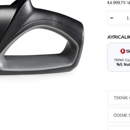
₺4.999,75
'
AYRICALI
TKPAY Cüz
%5 Nak
TEKNIK 
ÖDEME 