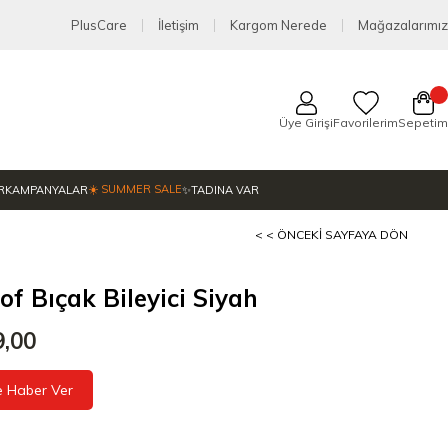
PlusCare
İletişim
Kargom Nerede
Mağazalarımız
Üye Girişi
Favorilerim
Sepetim
☀️ SUMMER SALE
R
KAMPANYALAR
✨TADINA VAR
< < ÖNCEKI SAYFAYA DÖN
f Bıçak Bileyici Siyah
9,00
e Haber Ver