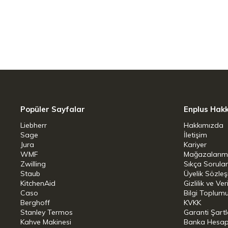
Popüler Sayfalar
Enplus Hak
Liebherr
Hakkımızda
Sage
İletişim
Jura
Kariyer
WMF
Mağazalarım
Zwilling
Sıkça Sorula
Staub
Üyelik Sözle
KitchenAid
Gizlilik ve Ver
Caso
Bilgi Toplumu
Berghoff
KVKK
Stanley Termos
Garanti Şartl
Kahve Makinesi
Banka Hesap B