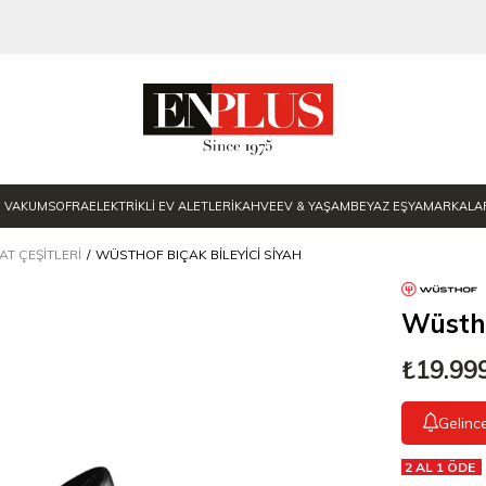
E VAKUM
SOFRA
ELEKTRİKLİ EV ALETLERİ
KAHVE
EV & YAŞAM
BEYAZ EŞYA
MARKALA
AT ÇEŞITLERI
WÜSTHOF BIÇAK BILEYICI SIYAH
Wüstho
₺19.99
Gelinc
2 AL 1 ÖDE