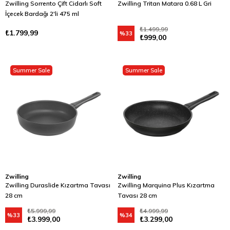
Zwilling Sorrento Çift Cidarlı Soft
Zwilling Tritan Matara 0.68 L Gri
İçecek Bardağı 2'li 475 ml
₺1.499,99
₺1.799,99
%33
₺999,00
Summer Sale
Summer Sale
Zwilling
Zwilling
Zwilling Duraslide Kızartma Tavası
Zwilling Marquina Plus Kızartma
28 cm
Tavası 28 cm
₺5.999,99
₺4.999,99
%33
%34
₺3.999,00
₺3.299,00