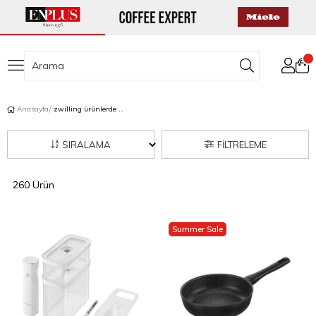
Anasayfa
zwilling ürünlerde 2. üründe %50 indirim
SIRALAMA
FILTRELEME
260 Ürün
Summer Sale