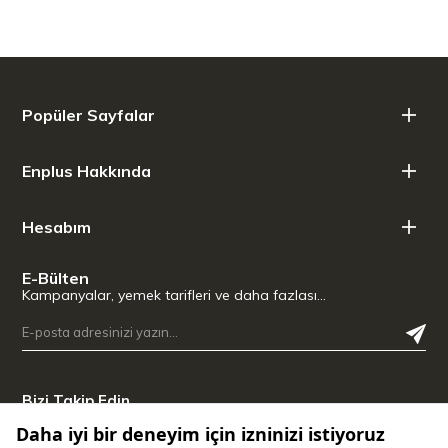
Kenar İşleme:V-edge bıçak ağzı kenarı
Üretim Metodu:SIGMAFORGE
Bıçak Ağzı Sertliği (HRC):55-58 HRC
Renkli tutamak:Siyah
Tutamak materyali:Plastik
Popüler Sayfalar
Ölçü Bilgileri
Net Ağırlık:0,38 kg
Enplus Hakkında
Ürün Uzunluğu:32,50 cm
Ürün Genişliği:2,10 cm
Ürün Yüksekliği:8,20 cm
Hesabım
Bıçak Ağzı Uzunluğu:18,00 cm
Tutamak Uzunluğu:14,50 cm
E-Bülten
Kampanyalar, yemek tarifleri ve daha fazlası…
Bizi Takip Edin