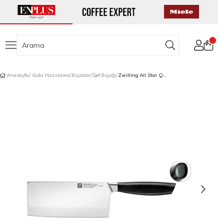
Anasayfa
Gıda Hazırlama
Bıçaklar
Şef Bıçağı
Zwilling All Star Çin Şef Bıçağı 18 cm