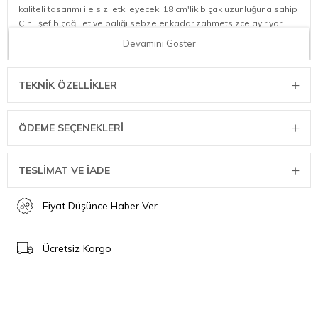
kaliteli tasarımı ile sizi etkileyecek. 18 cm'lik bıçak uzunluğuna sahip
Çinli şef bıçağı, et ve balığı sebzeler kadar zahmetsizce ayırıyor.
Yüksek kaliteli bıçak üretimindeki 290 yıllık tecrübenin tamamı şef
Devamını Göster
bıçağına dönüştü. Bıçak, Almanya'da ZWILLING özel formül
çeliğinden üretildiği için özellikle dayanıklıdır. Ergonomik sapı
sayesinde Çinli şef bıçağı her zaman rahattır ve kullanımı kolaydır.
TEKNIK ÖZELLIKLER
Modaya uygun tasarım
Siyah premium logo
ÖDEME SEÇENEKLERI
18 cm uzunluğunda, buzla sertleştirilmiş FRIODUR bıçak,
kesilmeye ve korozyona dayanıklı
Paslanmaz ZWILLING özel formül çeliği
TESLİMAT VE İADE
Ergonomik tutamak, ele rahatça oturur
Sebze, et ve balık kesmek için yüksek bıçak
Fiyat Düşünce Haber Ver
Ürün Özellikleri
Ücretsiz Kargo
Renk:Siyah
Menşei Ülke:Almanya
Malzeme:Özel Formül Çelik
Tutamak Türü:gizli sap
Type of edge:Pürüzsüz kenar