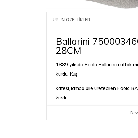
ÜRÜN ÖZELLİKLERİ
Ballarini 750003460
28CM
1889 yılında Paolo Ballarini mutfak ma
kurdu. Kuş
kafesi, lamba bile üretebilen Paolo 
kurdu.
1931 yılına gelindiğinde 200 farklı ürün
Dev
tencereler de olan geniş bir ürün port
kaplama