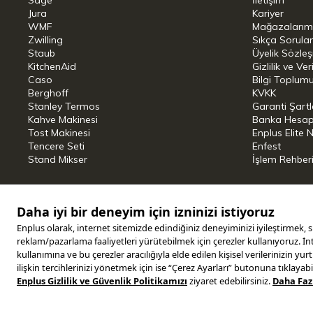
Sage
İletişim
Jura
Kariyer
Yapışmaz
sağlıklı yüzey
WMF
Mağazalarım
Zwilling
Sıkça Sorula
Bulaşık
makinesine girebilir
Staub
Üyelik Sözle
KitchenAid
Gizlilik ve Ver
Gazlı elektrikli
ocak kullanımına
uygun
Caso
Bilgi Toplumu
Berghoff
KVKK
Stanley Termos
Garanti Şartl
ThermoPoint özelliği
Kahve Makinesi
Banka Hesap B
Tost Makinesi
Enplus Elite 
Üretim yeri: İtalya.
Tencere Seti
Enfest
Stand Mikser
İşlem Rehber
Copyright © 2025 ENPLUS | Tüm hakları saklıdır.