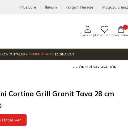
PlusCare
İletişim
Kargom Nerede
Mağazalarımız
Üye Girişi
Favorilerim
Sepetim
☀️ SUMMER SALE
R
KAMPANYALAR
✨TADINA VAR
< < ÖNCEKI SAYFAYA DÖN
ini Cortina Grill Granit Tava 28 cm
0
e Haber Ver