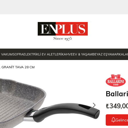
E VAKUM
SOFRA
ELEKTRİKLİ EV ALETLERİ
KAHVE
EV & YAŞAM
BEYAZ EŞYA
MARKALA
 GRANIT TAVA 28 CM
Ballar
₺349,0
Gelinc