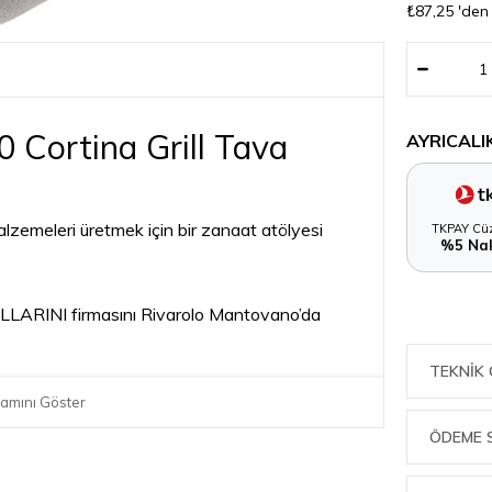
₺87,25
'den
 Cortina Grill Tava
AYRICALI
lzemeleri üretmek için bir zanaat atölyesi
TKPAY Cüz
%5 Nak
BALLARINI firmasını Rivarolo Mantovano’da
TEKNIK 
ün üretildiği içinde pişirme gereçleri; tavalar,
amını Göster
ÖDEME 
folyosuna ulaşıldı. 1973’lerde ilk yapışmaz