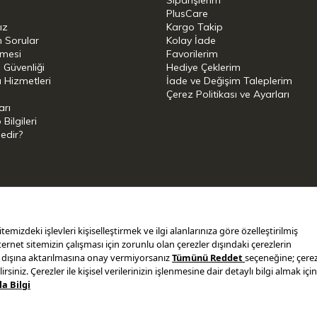
Siparişlerim
PlusCare
ız
Kargo Takip
n Sorular
Kolay İade
şmesi
Favorilerim
i Güvenliği
Hediye Çeklerim
 Hizmetleri
İade ve Değişim Taleplerim
Çerez Politikası ve Ayarları
arı
ilgileri
Nedir?
i