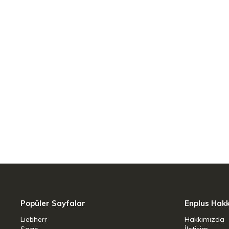
üretimi gerçekleştirildi. Üretimi İtalya’
enerji
kaybı yaşatmayan ürünler geliştirere
evlerin
mutfaklarından sonra şimdi sizin mutf
Ballarini mutfaktaki pişiricilerin ve ya
evlerinize getiriyor. Tencere çeşitleri,
mutfaklarınızda.
Granit kaplama
Popüler Sayfalar
Enplus Hak
PFOA-nikel ağır
metal içermez
Liebherr
Hakkımızda