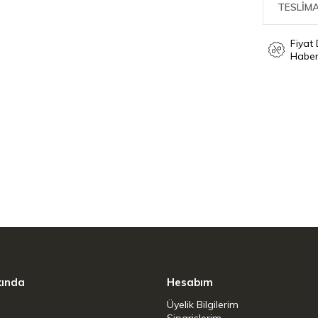
TESLİMA
da gerçekleşen Ballarini yenilikçi teknoloji,
Fiyat
Haber
k önce Avrupa sonrasında tüm dünyada çeşitli
ağınızda.
pışmaz kaplamanın kalitesini, kolay kullanımını
 tavalar ve çok daha fazlası İtalyan şıklığıyla
kında
Hesabım
Üyelik Bilgilerim