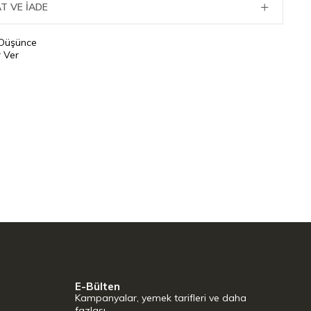
T VE İADE
 Düşünce
 Ver
E-Bülten
Kampanyalar, yemek tarifleri ve daha
fazlası…