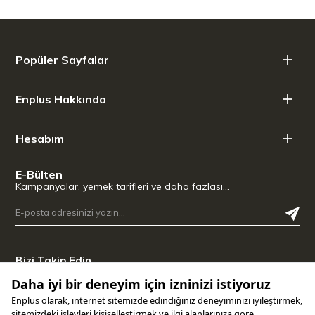
Günümüzün yüksek kaliteli et çatal bıçak takımları
paslanmaz çelikten üretilir. Dövülmüş bıçaklar çok keskindir
ve özel bıçak çeliğinden üretilmiştir. Bıçak ve çatalların
saplarının ergonomik şekilleri kolay ve rahat bir tutuş sağlar.
Popüler Sayfalar
WMF’in özel çatal kaşık bıçakları 6’lı ve 12’li setler olarak
bulunur ve elde yıkama önerilir.
Enplus Hakkında
Teknik Özellikler
Renk: Paslanmaz çelik
Hesabım
Cromargan® 18/10 paslanmaz çelik
Bulaşık makinesinde yıkanabilir.
Uzunluk (cm): 23
E-Bülten
Bıçak sanatı: Dövülmüş bıçaklar
Kampanyalar, yemek tarifleri ve daha fazlası…
Bizi Takip Edin