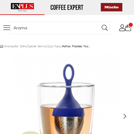
Anasayfa
Sofra
İçecek Servisi
Çay Topu
Adhoc Floatea Yüzen Çay Topu Set Mavi