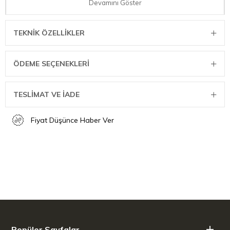
pratik bir zevk haline getirir.
Devamını Göster
Ürün Boyutları: 4 x 4 x 12.5 cm; 45 gram
Ürün Ağırlığı: ‎0.05 Kilogram
TEKNIK ÖZELLIKLER
Pil Gereklidir: ‎Hayır
ÖDEME SEÇENEKLERI
TESLİMAT VE İADE
Fiyat Düşünce Haber Ver
Popüler Sayfalar