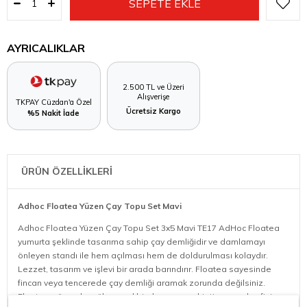
AYRICALIKLAR
2.500 TL ve Üzeri
Alışverişe
TKPAY Cüzdan'a Özel
Ücretsiz Kargo
%5 Nakit İade
ÜRÜN ÖZELLİKLERİ
Adhoc Floatea Yüzen Çay Topu Set Mavi
Adhoc Floatea Yüzen Çay Topu Set 3x5 Mavi TE17 AdHoc Floatea
yumurta şeklinde tasarıma sahip çay demliğidir ve damlamayı
önleyen standı ile hem açılması hem de doldurulması kolaydır.
Lezzet, tasarım ve işlevi bir arada barındırır. Floatea sayesinde
fincan veya tencerede çay demliği aramak zorunda değilsiniz.
Floatea, yüzeyde mükemmel bir dengeye sahiptir ve çay keyfini