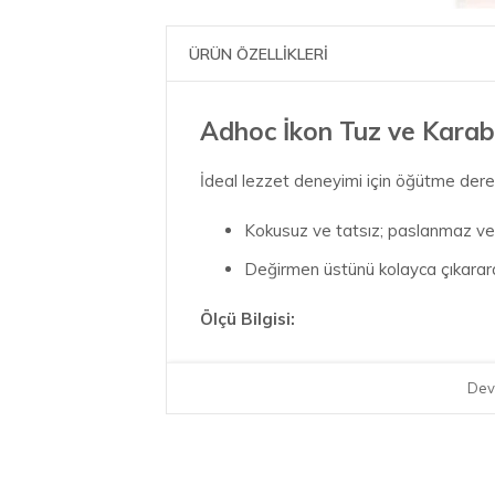
ÜRÜN ÖZELLİKLERİ
Adhoc İkon Tuz ve Karab
İdeal lezzet deneyimi için öğütme dere
Kokusuz ve tatsız; paslanmaz v
Değirmen üstünü kolayca çıkarar
Ölçü Bilgisi:
Çap: 6 cm
Dev
Yükseklik: 22 cm