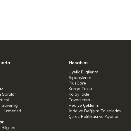
kında
Hesabım
Üyelik Bilgilerim
Siparişlerim
PlusCare
ız
Kargo Takip
n Sorular
Kolay İade
şmesi
Favorilerim
i Güvenliği
Hediye Çeklerim
 Hizmetleri
İade ve Değişim Taleplerim
Çerez Politikası ve Ayarları
arı
ilgileri