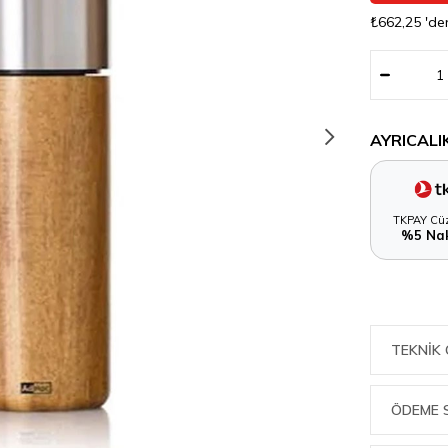
₺662,25
'de
AYRICALI
TKPAY Cüz
%5 Nak
TEKNIK 
ÖDEME 