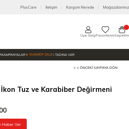
PlusCare
İletişim
Kargom Nerede
Mağazalarımız
Üye Girişi
Favorilerim
Sepetim
☀️ SUMMER SALE
R
KAMPANYALAR
✨TADINA VAR
< < ÖNCEKI SAYFAYA DÖN
İkon Tuz ve Karabiber Değirmeni
,00
e Haber Ver