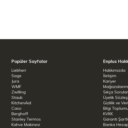
Popüler Sayfalar
Enplus Hak
Liebherr
Hakkımızda
Sage
İletişim
Jura
Kariyer
WMF
Mağazalarım
Zwilling
Sıkça Sorula
Staub
Üyelik Sözle
KitchenAid
Gizlilik ve Ver
Caso
Bilgi Toplumu
Berghoff
KVKK
Stanley Termos
Garanti Şartl
Kahve Makinesi
Banka Hesap B