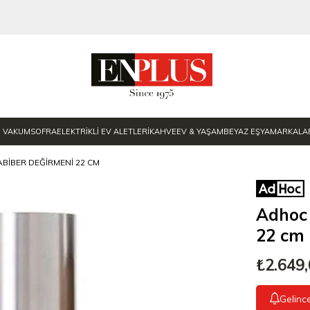
E VAKUM
SOFRA
ELEKTRİKLİ EV ALETLERİ
KAHVE
EV & YAŞAM
BEYAZ EŞYA
MARKALA
BIBER DEĞIRMENI 22 CM
Adhoc 
22 cm
₺2.649
Gelinc