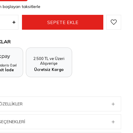
n başlayan taksitlerle
KLAR
2.500 TL ve Üzeri
Alışverişe
dan'a Özel
Ücretsiz Kargo
it İade
ÖZELLIKLER
SEÇENEKLERI