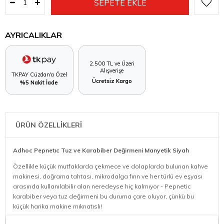
AYRICALIKLAR
2.500 TL ve Üzeri
Alışverişe
TKPAY Cüzdan'a Özel
Ücretsiz Kargo
%5 Nakit İade
ÜRÜN ÖZELLİKLERİ
Adhoc Pepnetıc Tuz ve Karabiber Değirmeni Manyetik Siyah
Özellikle küçük mutfaklarda çekmece ve dolaplarda bulunan kahve
makinesi, doğrama tahtası, mikrodalga fırın ve her türlü ev eşyası
arasında kullanılabilir alan neredeyse hiç kalmıyor - Pepnetic
karabiber veya tuz değirmeni bu duruma çare oluyor, çünkü bu
küçük harika makine mıknatıslı!
Entegre mıknatıs, manyetik yüzeylere esnek bir şekilde