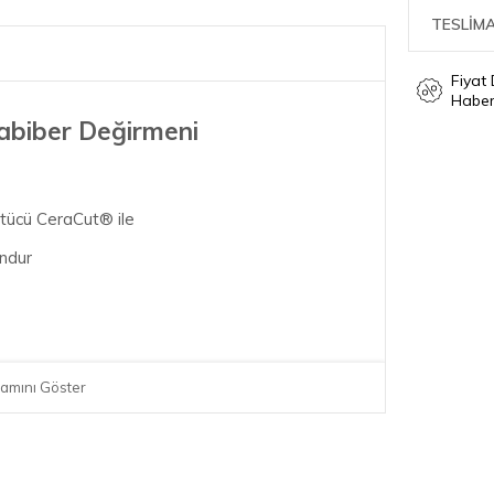
TESLİMA
Fiyat
Haber
abiber Değirmeni
tücü CeraCut® ile
undur
amını Göster