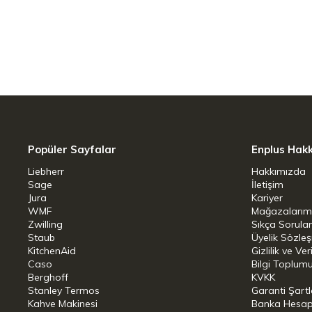
Popüler Sayfalar
Enplus Hak
Liebherr
Hakkımızda
Sage
İletişim
Jura
Kariyer
WMF
Mağazalarım
Zwilling
Sıkça Sorula
Staub
Üyelik Sözle
KitchenAid
Gizlilik ve Ver
Caso
Bilgi Toplumu
Berghoff
KVKK
Stanley Termos
Garanti Şartl
Kahve Makinesi
Banka Hesap B