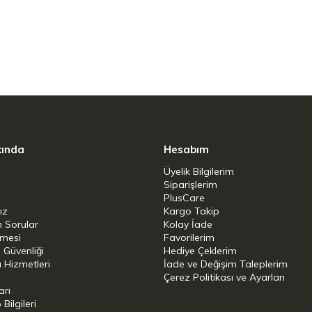
kında
Hesabım
Üyelik Bilgilerim
Siparişlerim
PlusCare
ız
Kargo Takip
n Sorular
Kolay İade
şmesi
Favorilerim
i Güvenliği
Hediye Çeklerim
 Hizmetleri
İade ve Değişim Taleplerim
Çerez Politikası ve Ayarları
arı
ilgileri