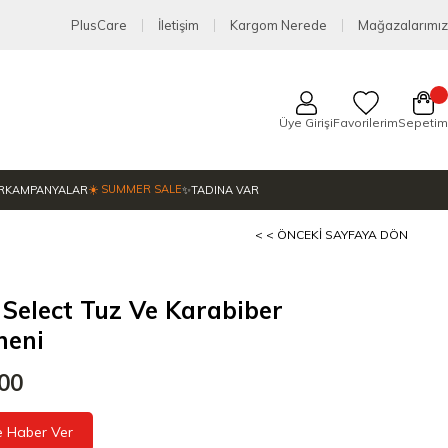
PlusCare
İletişim
Kargom Nerede
Mağazalarımız
Üye Girişi
Favorilerim
Sepetim
☀️ SUMMER SALE
R
KAMPANYALAR
✨TADINA VAR
< < ÖNCEKI SAYFAYA DÖN
Select Tuz Ve Karabiber
meni
,00
e Haber Ver