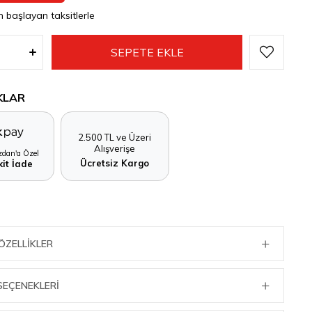
n başlayan taksitlerle
KLAR
2.500 TL ve Üzeri
Alışverişe
dan'a Özel
Ücretsiz Kargo
it İade
ÖZELLIKLER
SEÇENEKLERI