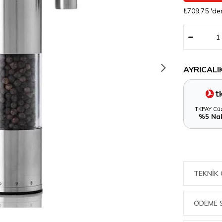
₺709,75
'de
AYRICALI
TKPAY Cüz
%5 Nak
TEKNIK 
ÖDEME 