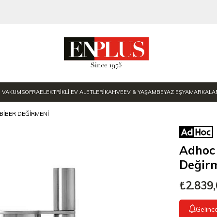
E VAKUM
SOFRA
ELEKTRİKLİ EV ALETLERİ
KAHVE
EV & YAŞAM
BEYAZ EŞYA
MARKALA
BIBER DEĞIRMENI
Adhoc 
Değir
₺2.839
Gelinc