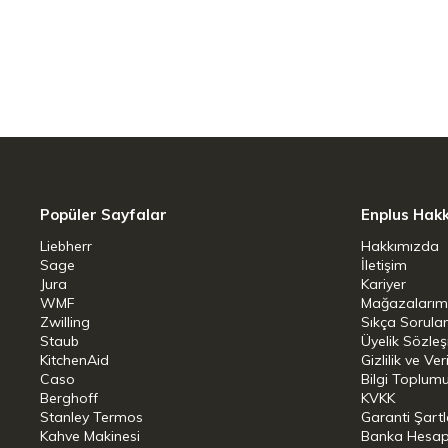
çıkarır. Böylece bu yeni model de AdHo
değirmenlerinin tasarımında malzemele
mekanikte sürekli yeniliğe dikkat edin.
Karabiber ve tuz değirmeni Yono kolayca ü
boyutta mevcuttur ve masada veya mut
hobi aşçıları için mutlaka hoş bir hediye!
Ölçü Bilgisi:
Popüler Sayfalar
Enplus Hak
Liebherr
Hakkımızda
Ürün Boyutları: 7 x 7 x 18 cm
Sage
İletişim
Jura
Kariyer
Ürün Ağırlığı: 490 Gram
WMF
Mağazalarım
Zwilling
Sıkça Sorula
Staub
Üyelik Sözle
KitchenAid
Gizlilik ve Ver
Caso
Bilgi Toplumu
Berghoff
KVKK
Stanley Termos
Garanti Şartl
Kahve Makinesi
Banka Hesap B