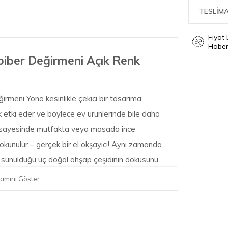
TESLİMA
Fiyat
Haber
iber Değirmeni Açık Renk
rmeni Yono kesinlikle çekici bir tasarıma
nik etki eder ve böylece ev ürünlerinde bile daha
ım sayesinde mutfakta veya masada ince
kunulur – gerçek bir el okşayıcı! Aynı zamanda
nin sunulduğu üç doğal ahşap çeşidinin dokusunu
ya ağacının yanında açık veya koyu yağlı meşe
amını Göster
zamanda güvenilir fonksiyonu Yono'yu öne