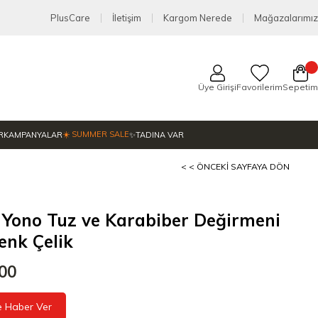
PlusCare
İletişim
Kargom Nerede
Mağazalarımız
Üye Girişi
Favorilerim
Sepetim
☀️ SUMMER SALE
R
KAMPANYALAR
✨TADINA VAR
< < ÖNCEKI SAYFAYA DÖN
Yono Tuz ve Karabiber Değirmeni
enk Çelik
,00
e Haber Ver