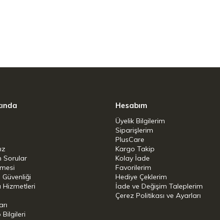
c ve tasarımcılarının prensibine uygundur,
rin kalitesinden ödün vermeyen kaliteye ve
st kısmı çekilerek doldurulabilir. İki kullanışlı
fakta gerçekten göz alıcıdır. Gurmeler ve
kında
Hesabım
Üyelik Bilgilerim
Siparişlerim
PlusCare
ız
Kargo Takip
n Sorular
Kolay İade
şmesi
Favorilerim
i Güvenliği
Hediye Çeklerim
 Hizmetleri
İade ve Değişim Taleplerim
Çerez Politikası ve Ayarları
arı
ilgileri