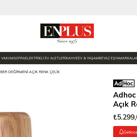
E VAKUM
SOFRA
ELEKTRİKLİ EV ALETLERİ
KAHVE
EV & YAŞAM
BEYAZ EŞYA
MARKALA
ER DEĞIRMENI AÇIK RENK ÇELIK
Adhoc 
Açık R
₺5.299
Gelinc