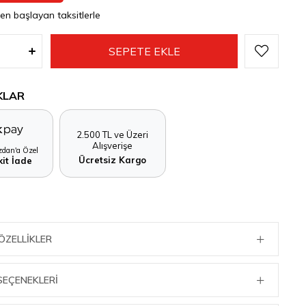
den başlayan taksitlerle
KLAR
2.500 TL ve Üzeri
Alışverişe
dan'a Özel
Ücretsiz Kargo
it İade
ÖZELLIKLER
SEÇENEKLERI