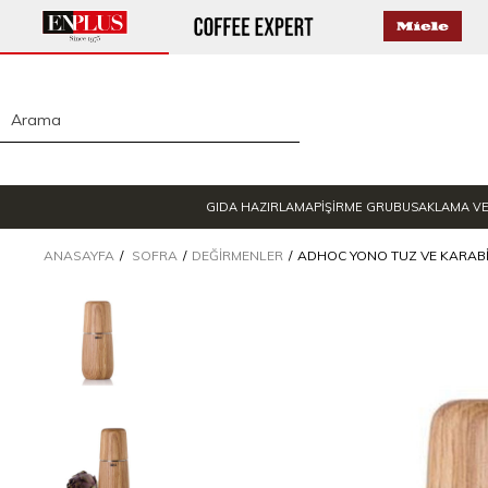
GIDA HAZIRLAMA
PİŞİRME GRUBU
SAKLAMA V
ANASAYFA
SOFRA
DEĞIRMENLER
ADHOC YONO TUZ VE KARABIB