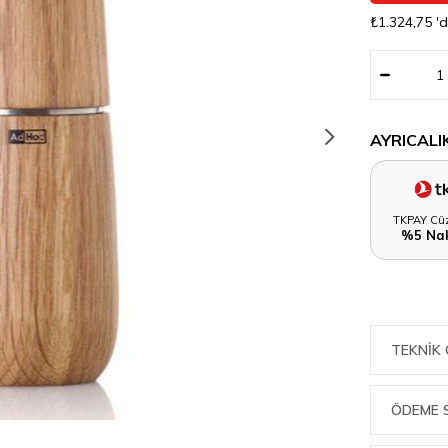
₺1.324,75
'
AYRICALI
TKPAY Cüz
%5 Nak
TEKNIK 
ÖDEME 