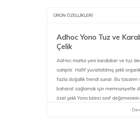
ÜRÜN ÖZELLİKLERİ
Adhoc Yono Tuz ve Karab
Çelik
AdHoc marka yeni karabiber ve tuz deği
sahiptir. Hafif yuvarlatılmış şekli orga
fazla doğallık trendi sunar. Bu tasar
baharat sağlamak için memnuniyetle do
özel şekli Yono birinci sınıf değirmeni
mükemmel bir şekilde öne çıkarır. Akas
Dev
seçeneği mevcuttur.
Ancak sadece şık tasarımı değil, aynı 