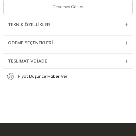
Devamını Göster
ÖLÇÜ BİLGİLERİ
Net Ağırlık: 0,08 kg
TEKNIK ÖZELLIKLER
Ürün Uzunluğu: 31,60 cm
Ürün Genişliği: 7,40 cm
ÖDEME SEÇENEKLERI
Ürün Yüksekliği: 4,00 cm
Tutamak Uzunluğu: 19,00 cm
TESLİMAT VE İADE
Fiyat Düşünce Haber Ver