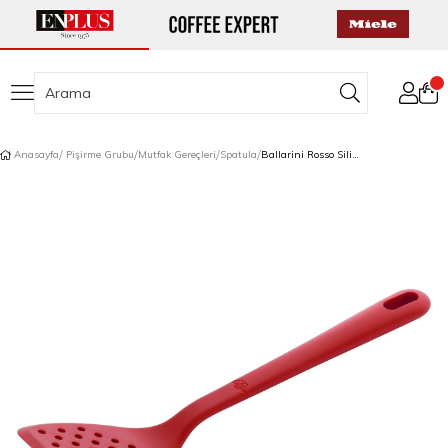
Anasayfa
Pişirme Grubu
Mutfak Gereçleri
Spatula
Ballarini Rosso Silikon Kızartma Spatulası 31 cm