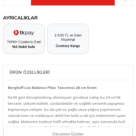
AYRICALIKLAR
2.500 TL ve Üzeri
Alışverişe
TKPAY Cüzdan'a Özel
Ücretsiz Kargo
%5 Nakit İade
ÜRÜN ÖZELLİKLERİ
Berghoff Leo Balance Pilav Tenceresi 26 cm Krem
%100 geri dönüştürülmüş alüminyum gövdeye sahip bu 24 cm'lik
tencere, yüksek kaliteli, sürdürülebilir ve sağlıklı seramik yapışmaz
kaplamaya sahiptir, bu da çok az yağla veya yağsız pişirmenize
olanak tanır ve indüksiyon dahil her türlü ocak için mükemmel uyum
sağlar. Malzeme sadece hafif olmakla kalmaz, aynı zamanda hızlı
ve eşit, enerji tasarruflu bir ısı dağılımı sağlar. Şeffaf cam kapak,
yemeğinize göz kulak olmanızı sağlar ve kolay süzme için entegre
Devamını Göster