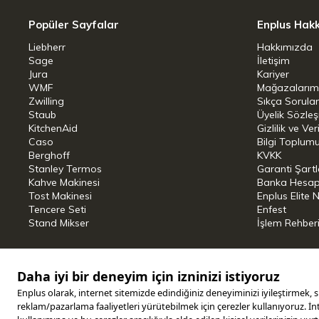
Popüler Sayfalar
Enplus Hak
Liebherr
Hakkımızda
Sage
İletişim
Jura
Kariyer
WMF
Mağazalarım
Zwilling
Sıkça Sorula
Staub
Üyelik Sözle
KitchenAid
Gizlilik ve Ver
Caso
Bilgi Toplumu
Berghoff
KVKK
Stanley Termos
Garanti Şartl
Kahve Makinesi
Banka Hesap B
Tost Makinesi
Enplus Elite 
Tencere Seti
Enfest
Stand Mikser
İşlem Rehber
Copyright © 2025 ENPLUS | Tüm hakları saklıdır.