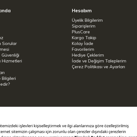
kında
Hesabım
Üyelik Bilgilerim
Siparişlerim
PlusCare
ız
Kargo Takip
n Sorular
Kolay İade
şmesi
Favorilerim
i Güvenliği
Hediye Çeklerim
 Hizmetleri
İade ve Değişim Taleplerim
Çerez Politikası ve Ayarları
arı
ilgileri
Nedir?
i