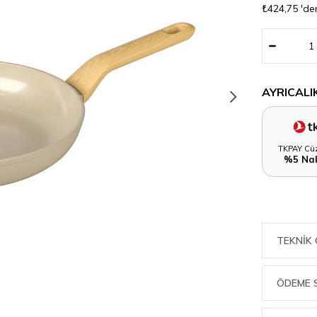
₺424,75
'de
AYRICALI
TKPAY Cüz
%5 Nak
TEKNIK 
ÖDEME 