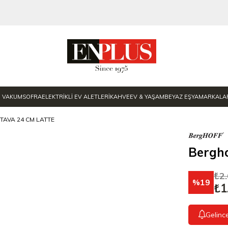
E VAKUM
SOFRA
ELEKTRİKLİ EV ALETLERİ
KAHVE
EV & YAŞAM
BEYAZ EŞYA
MARKALA
TAVA 24 CM LATTE
Bergho
₺2
19
₺1
Gelinc