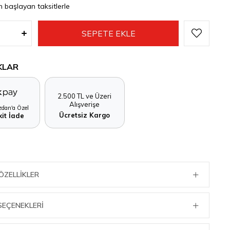
n başlayan taksitlerle
KLAR
2.500 TL ve Üzeri
Alışverişe
dan'a Özel
Ücretsiz Kargo
it İade
ÖZELLIKLER
SEÇENEKLERI