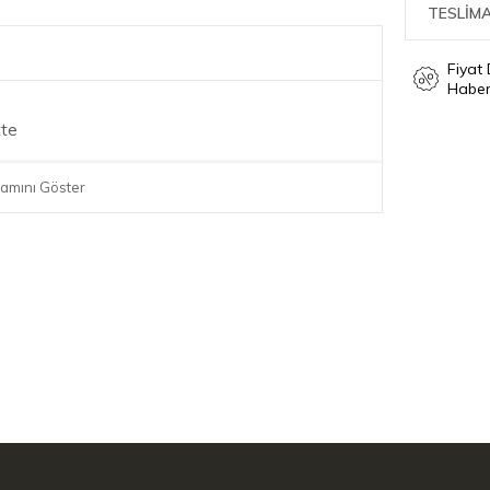
TESLİMA
Fiyat
Haber
tte
amını Göster