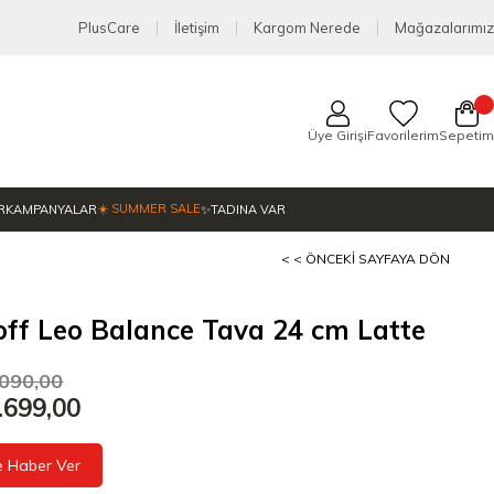
PlusCare
İletişim
Kargom Nerede
Mağazalarımız
Üye Girişi
Favorilerim
Sepetim
☀️ SUMMER SALE
R
KAMPANYALAR
✨TADINA VAR
< < ÖNCEKI SAYFAYA DÖN
ff Leo Balance Tava 24 cm Latte
.090,00
.699,00
e Haber Ver