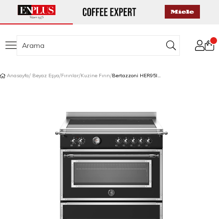
Anasayfa
Beyaz Eşya
Fırınlar
Kuzine Fırın
Bertazzoni HER95I1ENET İndüksiyonlu Kuzine 5 Gözlü 90 cm Mat Siyah