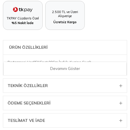
2.500 TL ve Üzeri
Alışverişe
TKPAY Cüzdan'a Özel
Ücretsiz Kargo
%5 Nakit İade
ÜRÜN ÖZELLİKLERİ
Bertazzoni Her95I1Enet 90Cm İndük. Kuzine Siyah
Devamını Göster
TEKNIK ÖZELLIKLER
ÖDEME SEÇENEKLERI
TESLİMAT VE İADE