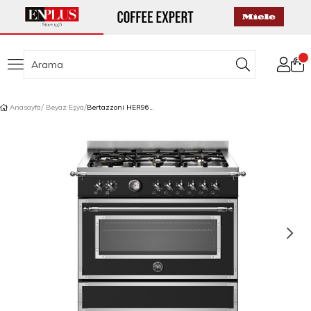
Anasayfa
Beyaz Eşya
Bertazzoni HER96L1ENET Gazlı Kuzine 6 Gözlü 90 cm Mat Siyah