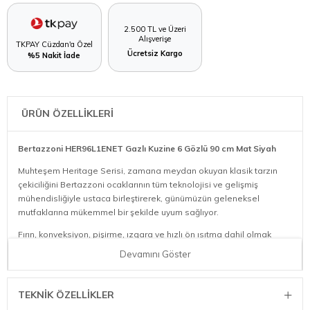
2.500 TL ve Üzeri
Alışverişe
TKPAY Cüzdan'a Özel
Ücretsiz Kargo
%5 Nakit İade
ÜRÜN ÖZELLİKLERİ
Bertazzoni HER96L1ENET Gazlı Kuzine 6 Gözlü 90 cm Mat Siyah
Muhteşem Heritage Serisi, zamana meydan okuyan klasik tarzın
çekiciliğini Bertazzoni ocaklarının tüm teknolojisi ve gelişmiş
mühendisliğiyle ustaca birleştirerek, günümüzün geleneksel
mutfaklarına mükemmel bir şekilde uyum sağlıyor.
Fırın, konveksiyon, pişirme, ızgara ve hızlı ön ısıtma dahil olmak
üzere 9 farklı fonksiyona sahiptir. Üç katmanlı camlı fırın kapakları,
Devamını Göster
yumuşak hareket eden menteşeler ve çarpma önleyici kapanma
sistemine sahiptir ve ayrıca ısı kaybını en aza indirir.
TEKNIK ÖZELLIKLER
Ocakta, hassas kısık ateşte pişirmeden tam güce kadar her türlü