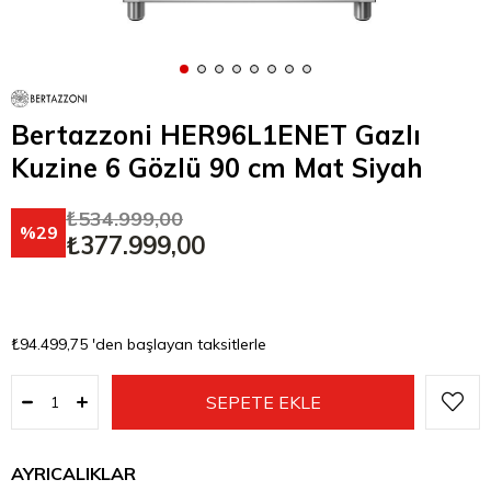
Bertazzoni HER96L1ENET Gazlı
Kuzine 6 Gözlü 90 cm Mat Siyah
₺534.999,00
29
₺377.999,00
₺94.499,75
'den başlayan taksitlerle
AYRICALIKLAR