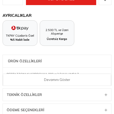
AYRICALIKLAR
2.500 TL ve Üzeri
Alışverişe
TKPAY Cüzdan'a Özel
Ücretsiz Kargo
%5 Nakit İade
ÜRÜN ÖZELLİKLERİ
BERTAZZONI KU60PRO1XA 800 m3 DAVLUMBAZ
Devamını Göster
TEKNIK ÖZELLIKLER
ÖDEME SEÇENEKLERI