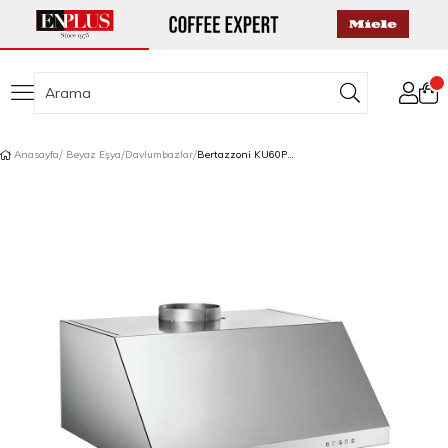
Anasayfa
Beyaz Eşya
Davlumbazlar
Bertazzoni KU60PRO1XA Duvar Davlumbazı 60 cm Çelik