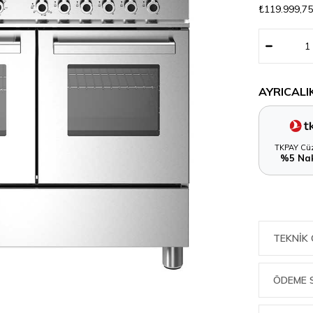
₺119.999,7
AYRICALI
TKPAY Cüz
%5 Nak
TEKNIK 
ÖDEME 