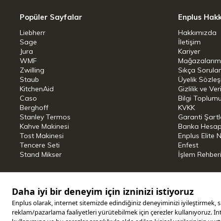
Popüler Sayfalar
Enplus Hak
Liebherr
Hakkımızda
Sage
İletişim
Jura
Kariyer
WMF
Mağazalarım
Zwilling
Sıkça Sorula
Staub
Üyelik Sözle
KitchenAid
Gizlilik ve Ver
Caso
Bilgi Toplumu
Berghoff
KVKK
Stanley Termos
Garanti Şartl
Kahve Makinesi
Banka Hesap B
Tost Makinesi
Enplus Elite 
Tencere Seti
Enfest
Stand Mikser
İşlem Rehber
Copyright © 2025 ENPLUS | Tüm hakları saklıdır.