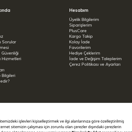
kında
Hesabım
Üyelik Bilgilerim
Siparişlerim
PlusCare
ız
Kargo Takip
n Sorular
Kolay İade
şmesi
Favorilerim
i Güvenliği
Hediye Çeklerim
 Hizmetleri
İade ve Değişim Taleplerim
Çerez Politikası ve Ayarları
arı
ilgileri
Nedir?
i