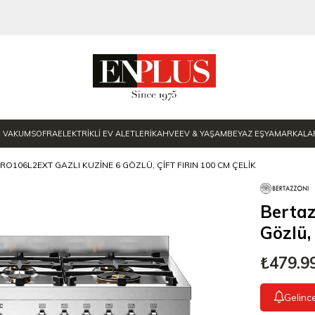
E VAKUM
SOFRA
ELEKTRİKLİ EV ALETLERİ
KAHVE
EV & YAŞAM
BEYAZ EŞYA
MARKALA
O106L2EXT GAZLI KUZINE 6 GÖZLÜ, ÇIFT FIRIN 100 CM ÇELIK
Bertaz
Gözlü,
₺479.9
Gelinc