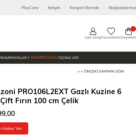
PlusCare
İletişim
Kargom Nerede
Mağazalarımız
Üye Girişi
Favorilerim
Sepetim
☀️ SUMMER SALE
R
KAMPANYALAR
✨TADINA VAR
< < ÖNCEKI SAYFAYA DÖN
zoni PRO106L2EXT Gazlı Kuzine 6
 Çift Fırın 100 cm Çelik
99,00
e Haber Ver