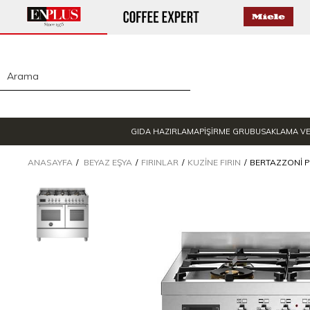
GIDA HAZIRLAMA
PİŞİRME GRUBU
SAKLAMA V
ANASAYFA
BEYAZ EŞYA
FIRINLAR
KUZINE FIRIN
BERTAZZONI PR