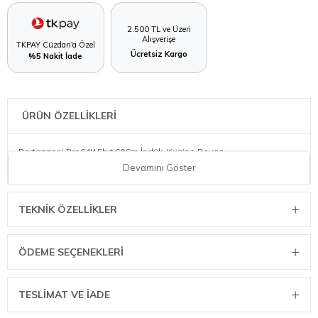
2.500 TL ve Üzeri
Alışverişe
TKPAY Cüzdan'a Özel
Ücretsiz Kargo
%5 Nakit İade
ÜRÜN ÖZELLİKLERİ
Bertazzoni Pro64I1Ebıt 60Cm İndük. Kuzine Beyaz
Devamını Göster
TEKNIK ÖZELLIKLER
ÖDEME SEÇENEKLERI
TESLİMAT VE İADE