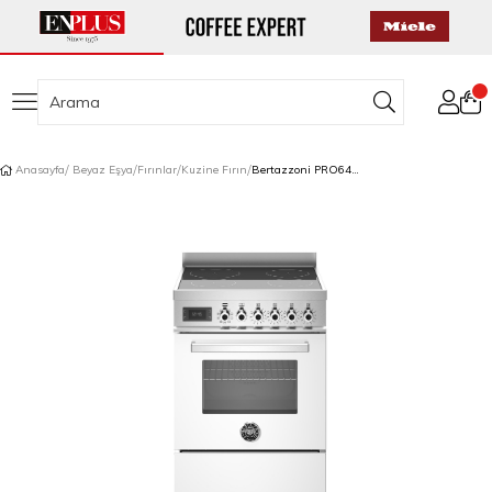
Anasayfa
Beyaz Eşya
Fırınlar
Kuzine Fırın
Bertazzoni PRO64I1EBIT İndüksiyonlu Kuzine 4 Gözlü 60 cm Beyaz