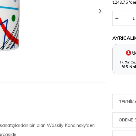
₺249,75
'de
AYRICALI
TKPAY Cüz
%5 Nak
TEKNIK 
ÖDEME 
 sanatçılardan biri olan Wassily Kandinsky'den
rçasıdır.