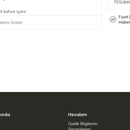
TESLİMA
 kahve içerir.
Fiyat
Haber
amını Göster
kında
Hesabım
Üyelik Bilgilerim
Siparişlerim