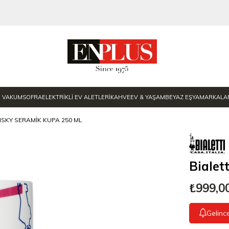
E VAKUM
SOFRA
ELEKTRİKLİ EV ALETLERİ
KAHVE
EV & YAŞAM
BEYAZ EŞYA
MARKALA
NSKY SERAMIK KUPA 250 ML
Bialet
₺999,0
Gelinc