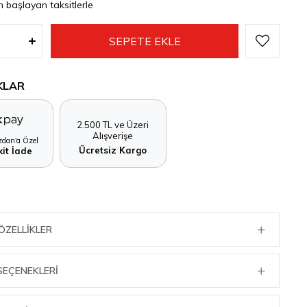
n başlayan taksitlerle
KLAR
2.500 TL ve Üzeri
Alışverişe
dan'a Özel
Ücretsiz Kargo
it İade
ÖZELLIKLER
SEÇENEKLERI