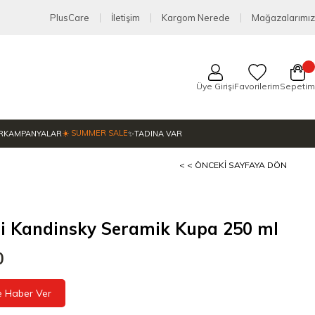
PlusCare
İletişim
Kargom Nerede
Mağazalarımız
Üye Girişi
Favorilerim
Sepetim
☀️ SUMMER SALE
R
KAMPANYALAR
✨TADINA VAR
< < ÖNCEKI SAYFAYA DÖN
ti Kandinsky Seramik Kupa 250 ml
0
e Haber Ver