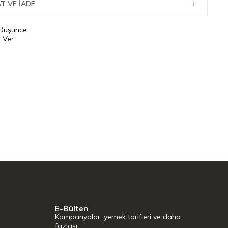
T VE İADE
 Düşünce
 Ver
E-Bülten
Kampanyalar, yemek tarifleri ve daha
fazlası…