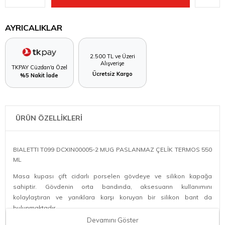
AYRICALIKLAR
2.500 TL ve Üzeri
Alışverişe
TKPAY Cüzdan'a Özel
Ücretsiz Kargo
%5 Nakit İade
ÜRÜN ÖZELLİKLERİ
BIALETTI T099 DCXIN00005-2 MUG PASLANMAZ ÇELİK TERMOS 550
ML
Masa kupası çift cidarlı porselen gövdeye ve silikon kapağa
sahiptir. Gövdenin orta bandında, aksesuarın kullanımını
kolaylaştıran ve yanıklara karşı koruyan bir silikon bant da
bulunmaktadır.
Devamını Göster
Ürün rengi: Kırmızı