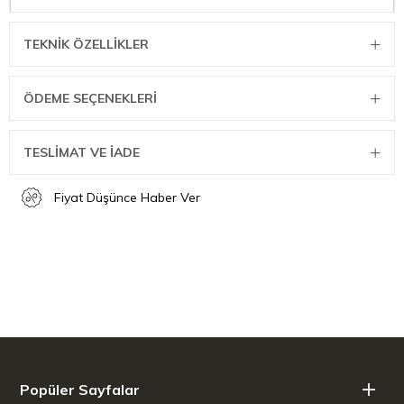
Astar malzemesi: Paslanmaz çelik,
TEKNIK ÖZELLIKLER
İç malzeme: Porselen.
Hacim: 550ml, Çap: 8,8cm, Yükseklik: 180mm
ÖDEME SEÇENEKLERI
TESLİMAT VE İADE
Fiyat Düşünce Haber Ver
Popüler Sayfalar