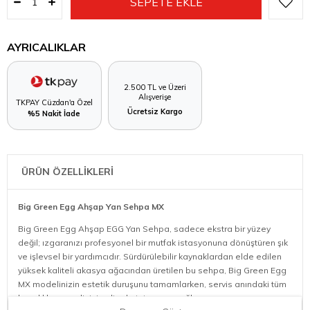
AYRICALIKLAR
2.500 TL ve Üzeri
Alışverişe
TKPAY Cüzdan'a Özel
Ücretsiz Kargo
%5 Nakit İade
ÜRÜN ÖZELLİKLERİ
Big Green Egg Ahşap Yan Sehpa MX
Big Green Egg Ahşap EGG Yan Sehpa, sadece ekstra bir yüzey
değil; ızgaranızı profesyonel bir mutfak istasyonuna dönüştüren şık
ve işlevsel bir yardımcıdır. Sürdürülebilir kaynaklardan elde edilen
yüksek kaliteli akasya ağacından üretilen bu sehpa, Big Green Egg
MX modelinizin estetik duruşunu tamamlarken, servis anındaki tüm
hazırlıklarınızı elinizin altında tutmanızı sağlar.