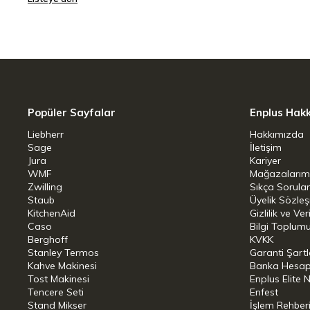
Popüler Sayfalar
Enplus Hak
Liebherr
Hakkımızda
Sage
İletişim
Jura
Kariyer
WMF
Mağazalarım
Zwilling
Sıkça Sorula
Staub
Üyelik Sözle
KitchenAid
Gizlilik ve Ver
Caso
Bilgi Toplumu
Berghoff
KVKK
Stanley Termos
Garanti Şartl
Kahve Makinesi
Banka Hesap B
Tost Makinesi
Enplus Elite 
Tencere Seti
Enfest
Stand Mikser
İşlem Rehber