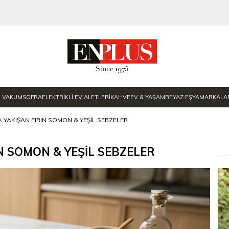
E VAKUM
SOFRA
ELEKTRİKLİ EV ALETLERİ
KAHVE
EV & YAŞAM
BEYAZ EŞYA
MARKALA
YAKIŞAN FIRIN SOMON & YEŞIL SEBZELER
N SOMON & YEŞIL SEBZELER