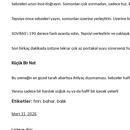
Sebzeleri uzun ince doğrayın. Somonları çok yormadan, sadece tuz, kar
Tepsiye önce sebzeleri yayın, somonları üzerine yerleştirin. Üzerine 
SOV860’ı 190 derece fanlı ayarda ısıtın. Tepsiyi yerleştirin ve yaklaşı
Son birkaç dakikada üstüne tekrar çok az portakal suyu sürerseniz ha
Küçük Bir Not
Bu yemeğin en güzel tarafı abartıya ihtiyaç duymaması. Sebzeler hafi
Yanına sadece bir bardak soğuk su ya da hafif bir içecek yeterli
Etiketler:
fırın, bahar, balık
Mart 31, 2026
Listeye dön