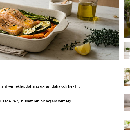
hafif yemekler, daha az uğraş, daha çok keyif…
i, sade ve iyi hissettiren bir akşam yemeği.