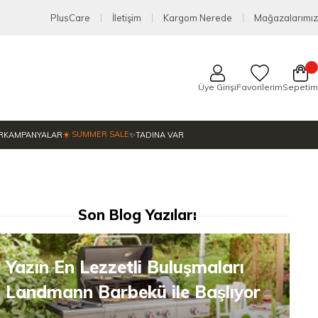
PlusCare
İletişim
Kargom Nerede
Mağazalarımız
Üye Girişi
Favorilerim
Sepetim
☀️ SUMMER SALE
R
KAMPANYALAR
✨TADINA VAR
Son Blog Yazıları
Yazın En Lezzetli Buluşmaları
Landmann Barbekü ile Başlıyor