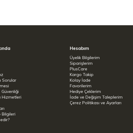
kında
Hesabım
Üyelik Bilgilerim
Siparişlerim
PlusCare
ız
Kargo Takip
n Sorular
Kolay İade
şmesi
Favorilerim
i Güvenliği
Hediye Çeklerim
 Hizmetleri
İade ve Değişim Taleplerim
Çerez Politikası ve Ayarları
arı
ilgileri
Nedir?
i