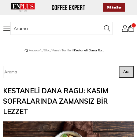
Anasayfa
Blog
Yemek Tarifleri
Kestaneli Dana Ragu: Kasım Sofralarında Zamansız Bir Lezzet
Ara
KESTANELI DANA RAGU: KASIM
SOFRALARINDA ZAMANSIZ BIR
LEZZET