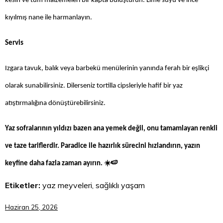
kesin ve tüm malzemeleri bir kapta buluşturun. Lime suyu ve ince
kıyılmış nane ile harmanlayın.
Servis
Izgara tavuk, balık veya barbekü menülerinin yanında ferah bir eşlikçi
olarak sunabilirsiniz. Dilerseniz tortilla cipsleriyle hafif bir yaz
atıştırmalığına dönüştürebilirsiniz.
Yaz sofralarının yıldızı bazen ana yemek değil, onu tamamlayan renkli
ve taze tariflerdir. Paradice ile hazırlık sürecini hızlandırın, yazın
☀️🍉
keyfine daha fazla zaman ayırın.
Etiketler:
yaz meyveleri, sağlıklı yaşam
Haziran 25, 2026