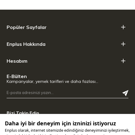
4'lü setler halinde (Adaptör + el pompası dahil) veya ayrı ayrı
mevcuttur
Teknik Özellikler:
Popüler Sayfalar
Boyutlar (GxYxD mm): 220x80x165
Malzeme: Bardak
Kapasite (ml): 1500
Enplus Hakkında
Renk: Şeffaf
Hesabım
E-Bülten
Kampanyalar, yemek tarifleri ve daha fazlası…
Bizi Takip Edin