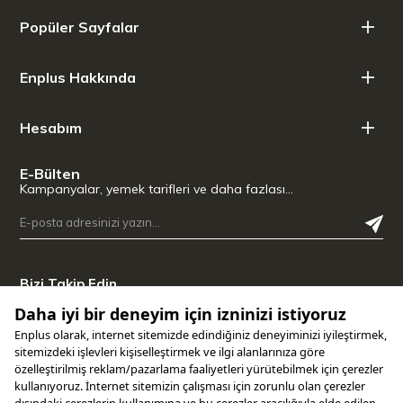
Teknik Detaylar
Popüler Sayfalar
Boyut: 20x30 cm
Miktar: 100 Adet
Enplus Hakkında
Maksimum koruma: Oksidasyonu önleyerek gıdaların raf
ömrünü standart saklama yöntemlerine göre çok daha uzun
süreye çıkarır.
Hesabım
E-Bülten
Kampanyalar, yemek tarifleri ve daha fazlası…
Bizi Takip Edin
Uygulamamızı İndirin