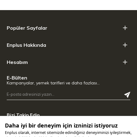
Ağırlık (kg): 1,9
Gerilim: 220-240V, 50-60Hz
Güç (watt): 1300
Popüler Sayfalar
Enplus Hakkında
Hesabım
E-Bülten
Kampanyalar, yemek tarifleri ve daha fazlası…
Bizi Takip Edin