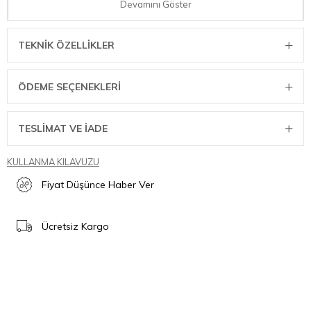
Devamını Göster
TEKNIK ÖZELLIKLER
ÖDEME SEÇENEKLERI
TESLİMAT VE İADE
Detaylar
KULLANMA KILAVUZU
Fırçalanmış paslanmaz çelik gövdeli Tasarım Krep Makinesi
33 cm çapında ekstra geniş pişirme yüzeyi
Fiyat Düşünce Haber Ver
Modern silindir tasarımı
Alt lehimli ısıtma elemanı sayesinde eşit ısı dağılımı
Yüksek kaliteli ILAG yapışmaz kaplama
Ücretsiz Kargo
Ulaşılan sıcaklığı göstermek için renk değiştiren LED
Pratik kaydırmalı kontrollerle 8 ısı aşaması
Hamur yayıcı ve ahşap krep döndürücü dahildir.
Teknik Özellikler
Boyutlar (GxYxD mm): 330x100x355