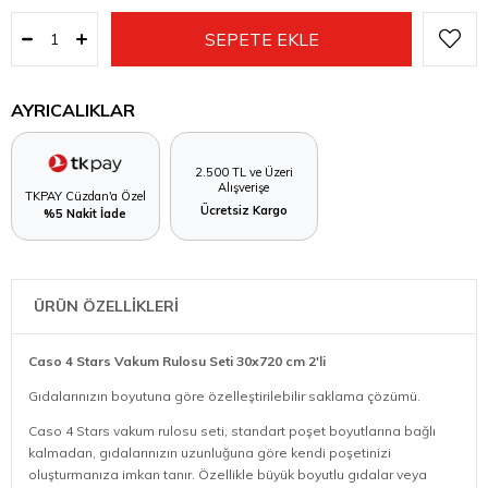
AYRICALIKLAR
2.500 TL ve Üzeri
Alışverişe
TKPAY Cüzdan'a Özel
Ücretsiz Kargo
%5 Nakit İade
ÜRÜN ÖZELLİKLERİ
Caso 4 Stars Vakum Rulosu Seti 30x720 cm 2'li
Gıdalarınızın boyutuna göre özelleştirilebilir saklama çözümü.
Caso 4 Stars vakum rulosu seti, standart poşet boyutlarına bağlı
kalmadan, gıdalarınızın uzunluğuna göre kendi poşetinizi
oluşturmanıza imkan tanır. Özellikle büyük boyutlu gıdalar veya