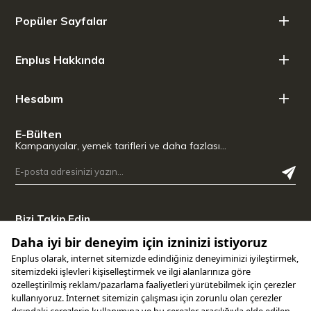
Koruma etkisi: Gıdaların oksidasyonunu önleyerek besin
Popüler Sayfalar
değerlerinin kaybolmasını engeller.
Enplus Hakkında
Hesabım
E-Bülten
Kampanyalar, yemek tarifleri ve daha fazlası…
Bizi Takip Edin
Uygulamamızı İndirin