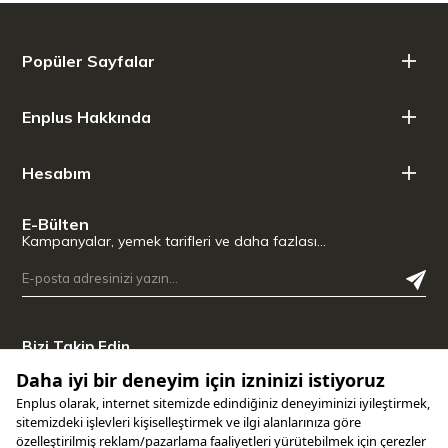
10 Adet Profesyonel Vakum Poşeti Dahildir:
Ürünü hemen
kullanmaya başlamanız için kutu içeriğine 10 adet özel
vakum poşeti eklenmiştir.
Popüler Sayfalar
Enplus Hakkında
Hesabım
E-Bülten
Kampanyalar, yemek tarifleri ve daha fazlası…
Bizi Takip Edin