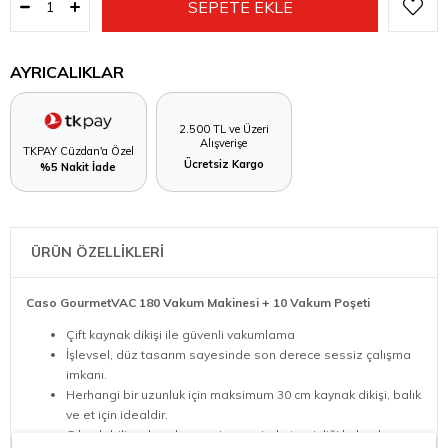
AYRICALIKLAR
2.500 TL ve Üzeri
Alışverişe
TKPAY Cüzdan'a Özel
Ücretsiz Kargo
%5 Nakit İade
ÜRÜN ÖZELLİKLERİ
Caso GourmetVAC 180 Vakum Makinesi + 10 Vakum Poşeti
Çift kaynak dikişi ile güvenli vakumlama
İşlevsel, düz tasarım sayesinde son derece sessiz çalışma
imkanı.
Herhangi bir uzunluk için maksimum 30 cm kaynak dikişi, balık
ve et için idealdir.
Çıkarılabilir vakum haznesi sayesinde temizliği kolaydır.