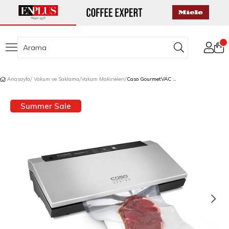
Anasayfa
Vakum ve Saklama
Vakum Makineleri
Caso GourmetVAC 180 Vakum Makinesi + 10 Vakum Poşeti
Summer Sale