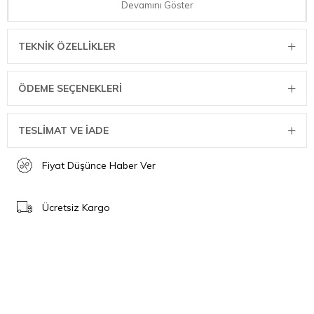
Vakum ayarı: Vakum gücünü ayarlamak için durdurma
Devamını Göster
düğmesini kullanın.
Pistonlu pompa (9 L/dak) ve güçlü motor Kolay kapanma için
TEKNIK ÖZELLIKLER
pratik kanatlı kilit
Elektronik sıcaklık izleme
Çeşitli fonksiyonlar: manuel kaynak, otomatik vakumlama ve
ÖDEME SEÇENEKLERI
kaynak. 20x30 cm ölçülerinde 10 adet poşet dahildir.
Konteyner için vakum hortumu (VacuBoxxes için adaptör
dahil değildir.
TESLİMAT VE İADE
Teknik Özellikler
Ölçüler (G x Y x D mm):400x90x180
Fiyat Düşünce Haber Ver
Ağırlık:1,8 kg
Güç (watt):120
Gerilim:220-240V~, 50Hz
Ücretsiz Kargo
Sertifika işareti:CE, GS
Renk:Gümüş
Malzeme:Plastik
Fiş tipi:Europlug
Kablo uzunluğu:115 cm
Vakum pompası:9 L/dak.
Damlama tepsisi:Çıkarılabilir