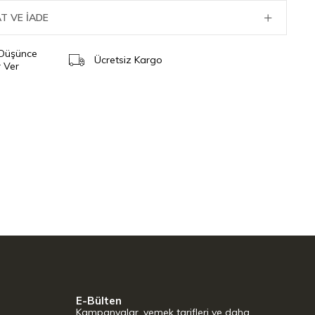
T VE İADE
 Düşünce
Ücretsiz Kargo
 Ver
E-Bülten
Kampanyalar, yemek tarifleri ve daha