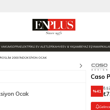
E VAKUM
SOFRA
ELEKTRİKLİ EV ALETLERİ
KAHVE
EV & YAŞAM
BEYAZ EŞYA
MARKALA
ROSLIM 2000 İNDÜKSIYON OCAK
Caso P
₺1
41
ksiyon Ocak
₺7
Gelinc