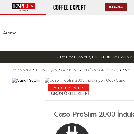
GIDA HAZIRLAMA
PİŞİRME GRUBU
SAKLAMA V
ANASAYFA
BEYAZ EŞYA
OCAKLAR
İNDÜKSIYON OCAK
CASO P
Summer Sale
ÜRÜN ÖZELLİKLERİ
Caso ProSlim 2000 İndü