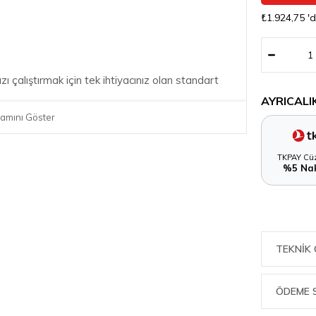
₺1.924,75
'
ı çalıştırmak için tek ihtiyacınız olan standart
AYRICALI
amını Göster
TKPAY Cüz
%5 Nak
inde temizliği son derece kolay ve pratiktir.
TEKNIK 
ÖDEME 