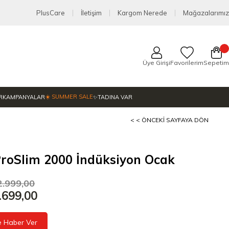
PlusCare
İletişim
Kargom Nerede
Mağazalarımız
Üye Girişi
Favorilerim
Sepetim
☀️ SUMMER SALE
R
KAMPANYALAR
✨TADINA VAR
< < ÖNCEKI SAYFAYA DÖN
roSlim 2000 İndüksiyon Ocak
2.999,00
.699,00
e Haber Ver