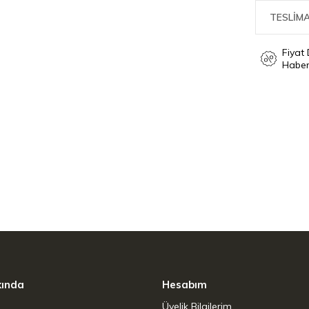
TESLİMA
 gücüyle hızlı ısınma ve yüksek pişirme
Fiyat
Haber
a kadar olan tencere ve tavalar için
kında
Hesabım
Üyelik Bilgilerim