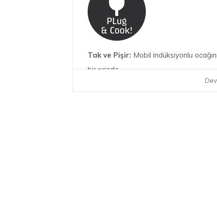
Tak ve Pişir:
Mobil indüksiyonlu ocağınız
bir prizdir.
Dev
Zahmetsiz Temizlik:
Özel yüzeyi sayes