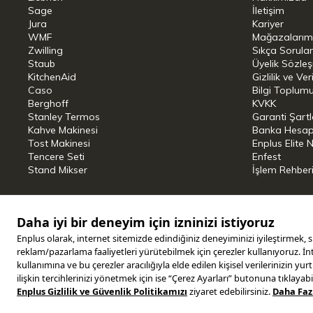
Sage
İletişim
Taşınabilir indüksiyonlu ocak:
Tam güç
Jura
Kariyer
WMF
Mağazalarım
Zwilling
Sezgisel dokunmatik sensör ekranı ve k
Sıkça Sorula
Staub
Üyelik Sözle
indüksiyonlu ocağı zahmetsizce kullanabi
KitchenAid
Gizlilik ve Ver
Caso
Bilgi Toplumu
ocağın yalnızca uygun indüksiyonlu pişir
Berghoff
KVKK
sağlar, böylece her zaman mükemmel bir
Stanley Termos
Garanti Şartl
Kahve Makinesi
Banka Hesap B
cm çapındaki tencere ve tavaları tanır, 
Tost Makinesi
Enplus Elite 
uygundur. 240 dakikaya kadar ayarlanab
Tencere Seti
Enfest
Stand Mikser
İşlem Rehber
yemeklerinizi son derece hassas bir şeki
hassasiyet sağlayabilirsiniz.
ProSlim 2000 ile güvenlik ve hijyen k
İndüksiyonlu ocak, aşırı ısınma koruması
Copyright © 2025 ENPLUS | Tüm hakları saklıdır.
cihazı otomatik olarak kapatan bir Ot
kilidi fonksiyonu, meraklı ellerin herhan
pürüzsüz tamamen cam yüzeyi sayesinde 