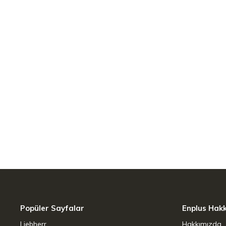
Hızlı ve Güçlü Performans:
2000 Watt
performansı sunar.
Geniş Uyumluluk:
12 cm'den 22 cm çap
uygundur.
Popüler Sayfalar
Enplus Hak
Liebherr
Hakkımızda