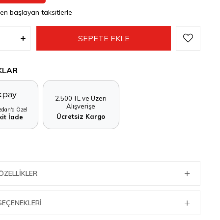
den başlayan taksitlerle
KLAR
2.500 TL ve Üzeri
Alışverişe
dan'a Özel
Ücretsiz Kargo
it İade
ÖZELLIKLER
SEÇENEKLERI