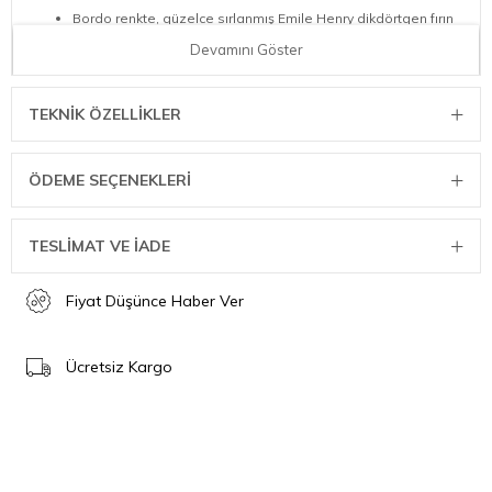
Bordo renkte, güzelce sırlanmış Emile Henry dikdörtgen fırın
kabı Fransa'da üretilmiştir.
Devamını Göster
Bordo dikdörtgen fırın kabının malzemeleri kurşun, kadmiyum
ve nikel içermez.
Ölçüler: 42,5 x 28 x 8 cm. Kapasite 4 litre
TEKNIK ÖZELLIKLER
-20°C ile 270°C arasındaki sıcaklıklara dayanıklı olup fırın,
mikrodalga fırın, derin dondurucu ve bulaşık makinesinde
kullanıma uygundur.
ÖDEME SEÇENEKLERI
TESLİMAT VE İADE
Fiyat Düşünce Haber Ver
Ücretsiz Kargo