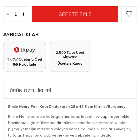
AYRICALIKLAR
2.500 TL ve Üzeri
Alışverişe
TKPAY Cüzdan'a Özel
Ücretsiz Kargo
%5 Nakit İade
ÜRÜN ÖZELLİKLERİ
Emile Henry Fırın Kabı Dikdörtgen 28 x 42,5 cm Kırmızı/Burgundy
Emile Henry bordo dikdörtgen fırın kabı, lezzetli ev yapımı yemekler
hazırlamak için mükemmeldir. Yüksek kenarları ve entegre kulpları,
pişmiş yemeğin masada kolayca servis edilmesini sağlar. Güveçler,
turtalar, hepsi bir arada yemekler ve sebzeler için idealdir.