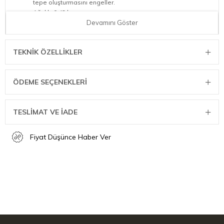
tepe oluşturmasını engeller.
Ağırlık: 0,43 kg
Uzunluk: 12,7cm
Devamını Göster
Yükseklik: 13,5cm
İç uzunluk: 8,9cm
TEKNIK ÖZELLIKLER
İç yükseklik: 12,8cm
Maksimum kapasite: 0,28L
ÖDEME SEÇENEKLERI
TESLİMAT VE İADE
Fiyat Düşünce Haber Ver