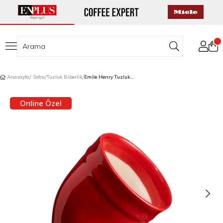
Anasayfa
Sofra
Tuzluk Biberlik
Emile Henry Tuzluk Baharatlık Kırmızı/Burgundy
Online Özel