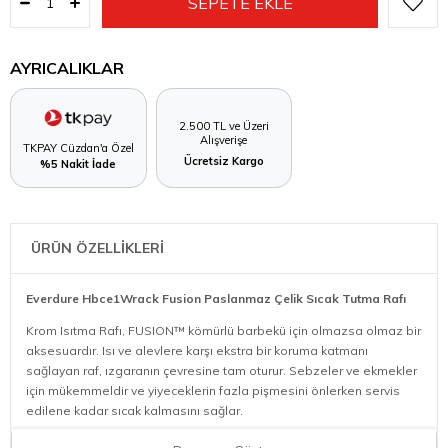
AYRICALIKLAR
2.500 TL ve Üzeri
Alışverişe
TKPAY Cüzdan'a Özel
Ücretsiz Kargo
%5 Nakit İade
ÜRÜN ÖZELLİKLERİ
Everdure Hbce1Wrack Fusion Paslanmaz Çelik Sıcak Tutma Rafı
Krom Isıtma Rafı, FUSION™ kömürlü barbekü için olmazsa olmaz bir
aksesuardır. Isı ve alevlere karşı ekstra bir koruma katmanı
sağlayan raf, ızgaranın çevresine tam oturur. Sebzeler ve ekmekler
için mükemmeldir ve yiyeceklerin fazla pişmesini önlerken servis
edilene kadar sıcak kalmasını sağlar.
Raf ayrıca sağlam yapısı ve pas ve korozyona dayanıklı krom