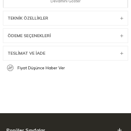
Devamını Göster
kaplamasıyla, düzenli kullanım için dayanıklıdır. Krom Isıtma Rafı ile
yiyeceklerinizi sıcak ve servise hazır tutarken, ızgaranızın
alevlerinden ve ısısından da koruyabilirsiniz. FUSION™ için özel
TEKNIK ÖZELLIKLER
olarak tasarlanmıştır.
Ürün Özellikleri
ÖDEME SEÇENEKLERI
FUSION™ BBQ için tam uyum
Yiyeceklerin aşırı pişmesini önlemeye yardımcı olur
Sağlam yapı
TESLİMAT VE İADE
Paslanmaya karşı dayanıklı krom kaplama
Fiyat Düşünce Haber Ver
Popüler Sayfalar