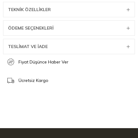
kaldırılması, üründe oluşabilecek paslanmanın önlenmesine
TEKNIK ÖZELLIKLER
yardımcı olacaktır.
Ölçü Bilgileri
ÖDEME SEÇENEKLERI
Yükseklik: 44,4 cm
Uzunluk: 9,8 cm
Genişlik: 25,4 cm
TESLİMAT VE İADE
Ağırlık: 0,83 kg
Fiyat Düşünce Haber Ver
Ücretsiz Kargo