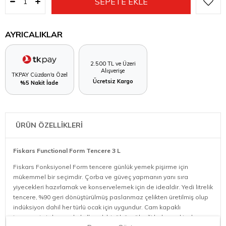
AYRICALIKLAR
2.500 TL ve Üzeri
Alışverişe
TKPAY Cüzdan'a Özel
Ücretsiz Kargo
%5 Nakit İade
ÜRÜN ÖZELLİKLERİ
Fiskars Functional Form Tencere 3 L
Fiskars Fonksiyonel Form tencere günlük yemek pişirme için
mükemmel bir seçimdir. Çorba ve güveç yapmanın yanı sıra
yiyecekleri hazırlamak ve konservelemek için de idealdir. Yedi litrelik
tencere, %90 geri dönüştürülmüş paslanmaz çelikten üretilmiş olup
indüksiyon dahil her türlü ocak için uygundur. Cam kapaklı
tencerenin iç kısmında kullanışlı bir ölçüm ölçeği bulunmaktadır.