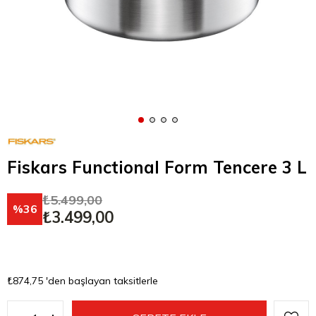
Fiskars Functional Form Tencere 3 L
₺5.499,00
36
₺3.499,00
₺874,75
'den başlayan taksitlerle