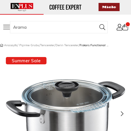
Anasayfa
Pişirme Grubu
Tencereler
Derin Tencereler
Fiskars Functional Form Tencere 3 L
Summer Sale