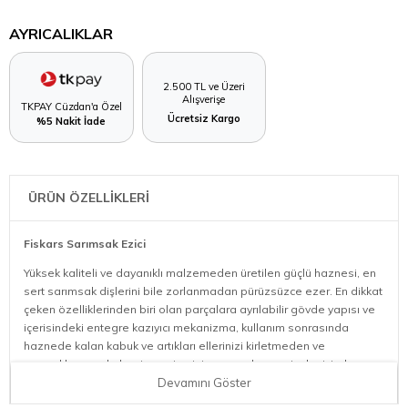
AYRICALIKLAR
2.500 TL ve Üzeri
Alışverişe
TKPAY Cüzdan'a Özel
Ücretsiz Kargo
%5 Nakit İade
ÜRÜN ÖZELLİKLERİ
Fiskars Sarımsak Ezici
Yüksek kaliteli ve dayanıklı malzemeden üretilen güçlü haznesi, en
sert sarımsak dişlerini bile zorlanmadan pürüzsüzce ezer. En dikkat
çeken özelliklerinden biri olan parçalara ayrılabilir gövde yapısı ve
içerisindeki entegre kazıyıcı mekanizma, kullanım sonrasında
haznede kalan kabuk ve artıkları ellerinizi kirletmeden ve
parmaklarınıza koku sinmesine izin vermeden saniyeler içinde
temizlemenize olanak tanır. Sadece 100 gram (0,10 kg) ağırlığı,
Devamını Göster
avuca mükemmel uyum sağlayan ergonomik formu ve