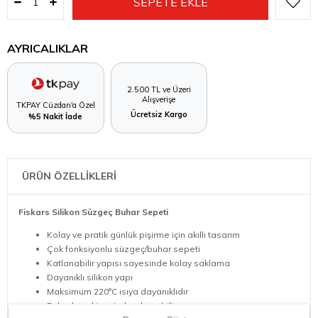
AYRICALIKLAR
2.500 TL ve Üzeri
Alışverişe
TKPAY Cüzdan'a Özel
Ücretsiz Kargo
%5 Nakit İade
ÜRÜN ÖZELLİKLERİ
Fiskars Silikon Süzgeç Buhar Sepeti
Kolay ve pratik günlük pişirme için akıllı tasarım
Çok fonksiyonlu süzgeç/buhar sepeti
Katlanabilir yapısı sayesinde kolay saklama
Dayanıklı silikon yapı
Maksimum 220°C ısıya dayanıklıdır
Bulaşık makinesinde yıkanabilir