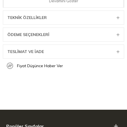
Kullanımı, temizliği ve saklaması kolay
Devamını Göster
Yükseklik:46 cm
Uzunluk:9,9 cm
TEKNIK ÖZELLIKLER
Genişlik:26 cm
Ağırlık:0,32 kg
ÖDEME SEÇENEKLERI
TESLİMAT VE İADE
Fiyat Düşünce Haber Ver
Popüler Sayfalar