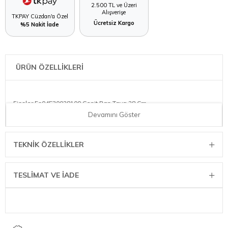
2.500 TL ve Üzeri
Alışverişe
TKPAY Cüzdan'a Özel
Ücretsiz Kargo
%5 Nakit İade
ÜRÜN ÖZELLİKLERİ
Fissler Fs04530028100 Cenit Pan Tava 28 Cm
Devamını Göster
TEKNIK ÖZELLIKLER
TESLİMAT VE İADE