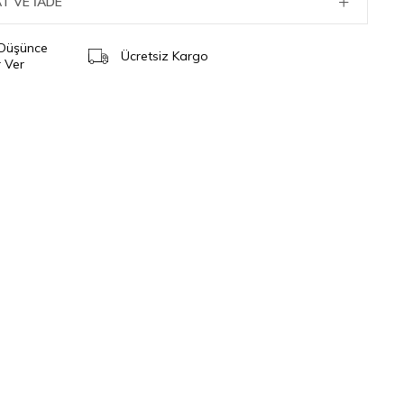
T VE İADE
 Düşünce
Ücretsiz Kargo
 Ver