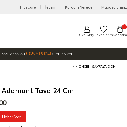
PlusCare
İletişim
Kargom Nerede
Mağazalarımız
Üye Girişi
Favorilerim
Sepetim
☀️ SUMMER SALE
R
KAMPANYALAR
✨TADINA VAR
< < ÖNCEKI SAYFAYA DÖN
er Adamant Tava 24 Cm
,00
e Haber Ver