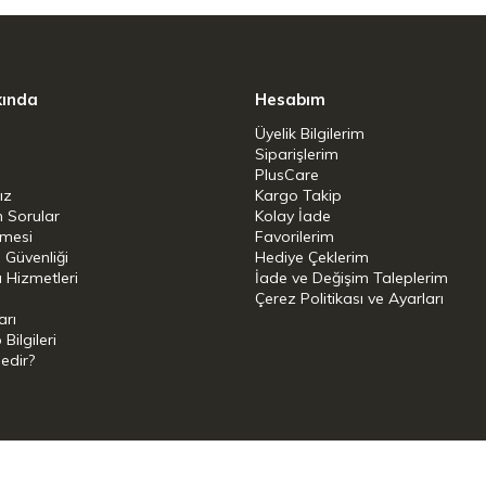
kında
Hesabım
Üyelik Bilgilerim
Siparişlerim
PlusCare
ız
Kargo Takip
n Sorular
Kolay İade
şmesi
Favorilerim
i Güvenliği
Hediye Çeklerim
 Hizmetleri
İade ve Değişim Taleplerim
Çerez Politikası ve Ayarları
arı
ilgileri
Nedir?
i