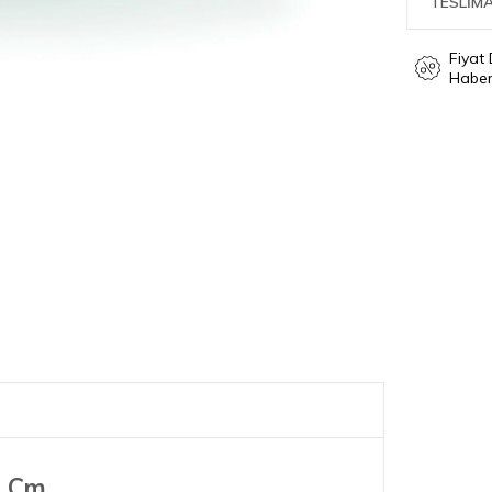
TESLİMA
Fiyat
Haber
4 Cm