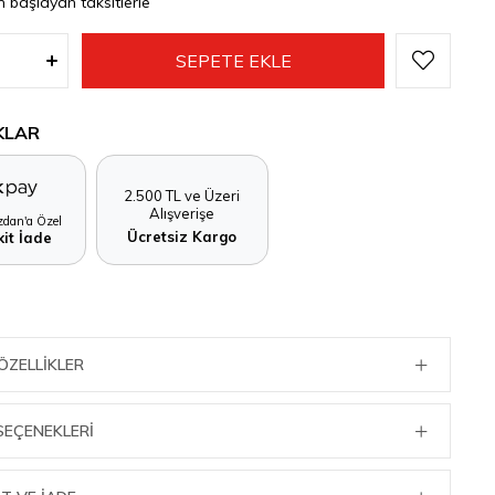
n başlayan taksitlerle
KLAR
2.500 TL ve Üzeri
Alışverişe
dan'a Özel
Ücretsiz Kargo
it İade
ÖZELLIKLER
SEÇENEKLERI