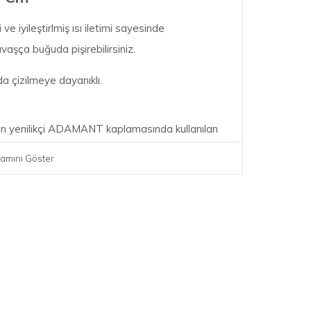
iyileştirlmiş ısı iletimi sayesinde
vaşça buğuda pişirebilirsiniz.
da çizilmeye dayanıklı.
anın yenilikçi ADAMANT kaplamasında kullanılan
nde adeta bir taş gibi sert ve dayanıklıdır.
amını Göster