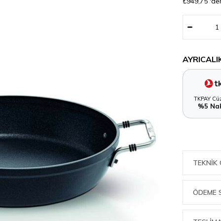
₺949,75
'de
AYRICALI
TKPAY Cüz
%5 Nak
TEKNIK 
ÖDEME 