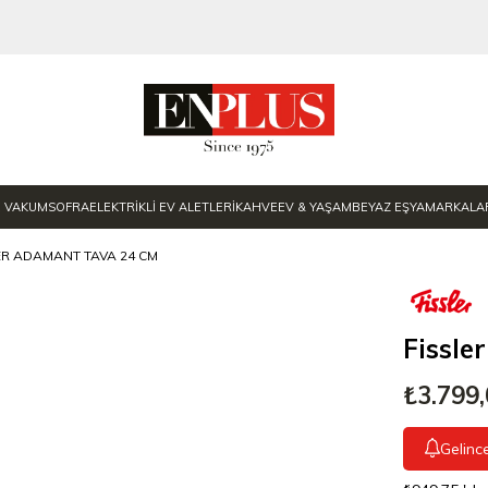
E VAKUM
SOFRA
ELEKTRİKLİ EV ALETLERİ
KAHVE
EV & YAŞAM
BEYAZ EŞYA
MARKALA
ER ADAMANT TAVA 24 CM
Fissl
₺3.799
Gelinc