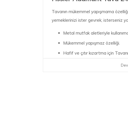
Tavanın mükemmel yapışmama özelliği ve 
yemeklerinizi ister gevrek, isterseniz ya
Metal mutfak aletleriyle kullanım
Mükemmel yapışmaz özelliği.
Hafif ve çıtır kızartma için Tav
silisyum karbür partikülleri sayesi
Dev