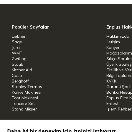
Popüler Sayfalar
Enplus Hak
Liebherr
Hakkımızda
Sage
İletişim
Jura
Kariyer
WMF
Mağazalarım
Zwilling
Sıkça Sorula
Staub
Üyelik Sözle
KitchenAid
Gizlilik ve Ver
Caso
Bilgi Toplumu
Berghoff
KVKK
Stanley Termos
Garanti Şartl
Kahve Makinesi
Banka Hesap B
Tost Makinesi
Enplus Elite 
Tencere Seti
Enfest
Stand Mikser
İşlem Rehber