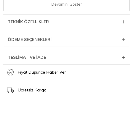
yardımı ve kilitleme göstergesi sayesinde güvenli kilitleme
Devamını Göster
garanti edilir
Cookstar tüm ocak tabanı sayesinde, düdüklü tencere gazlı,
TEKNIK ÖZELLIKLER
elektrikli, seramik ve indüksiyonlu ocaklar için uygundur.
22 cm Ø, 4,5 litre
Paslanmaz çelikten yapılmıştır.
ÖDEME SEÇENEKLERI
TESLİMAT VE İADE
Fiyat Düşünce Haber Ver
Ücretsiz Kargo