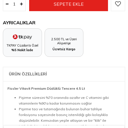
AYRICALIKLAR
2.500 TL ve Üzeri
Alışverişe
TKPAY Cüzdan'a Özel
Ücretsiz Kargo
%5 Nakit İade
ÜRÜN ÖZELLİKLERİ
Fissler Vitavit Premium Düdüklü Tencere 4.5 Lt
Pişirme süresini %70 oranında azaltır ve C vitamini gibi
vitaminlerin %90'a kadar korunmasını sağlar
Pişirme tacı ve tutamağında bulunan buhar tahliye
fonksiyonu sayesinde basınç istenildiği gibi kolaylıkla
düşürülebilir. Kırmızıdan yeşile atlayan ve bir "klik" ile
işitilebilir bir şekilde yerine oturan pratik konumlandırma