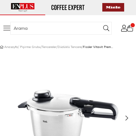
Anasayfa
Pişirme Grubu
Tencereler
Düdüklü Tencere
Fissler Vitavit Premium Düdüklü Tencere 4.5 Lt