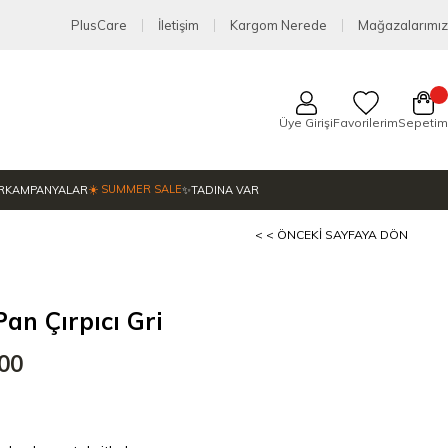
PlusCare
İletişim
Kargom Nerede
Mağazalarımız
Üye Girişi
Favorilerim
Sepetim
☀️ SUMMER SALE
R
KAMPANYALAR
✨TADINA VAR
< < ÖNCEKI SAYFAYA DÖN
an Çırpıcı Gri
,00