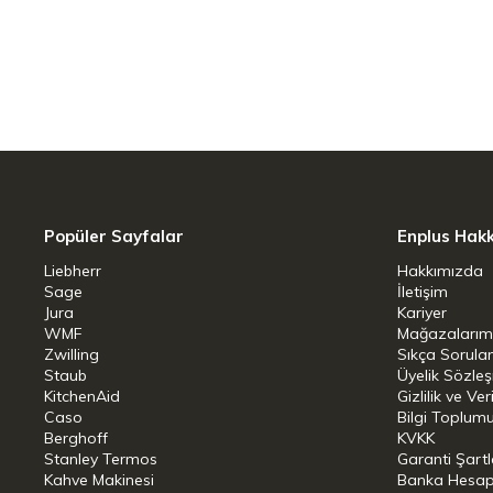
sosların veya karışımların çırpılma
Sertifikalı Güvenlik: BPA içerme
bağımsız akredite laboratuvarlar 
veya tat bırakmaz.
Yapışmaz Yüzey Dostu: Seramik, 
tavalarla tam uyumludur; telleri y
Popüler Sayfalar
Enplus Hak
Teknik Bilgiler
Liebherr
Hakkımızda
Renk: Gri
Sage
İletişim
Jura
Kariyer
Boyutlar: 27 cm (Uzunluk) x 6,5 cm
WMF
Mağazalarım
Zwilling
Sıkça Sorula
Materyal: Çelik çekirdek + Isıya da
Staub
Üyelik Sözle
KitchenAid
Gizlilik ve Ver
Isı Dayanımı: 200°C
Caso
Bilgi Toplumu
Berghoff
KVKK
Temizlik: Bulaşık makinesinde yıka
Stanley Termos
Garanti Şartl
Kahve Makinesi
Banka Hesap B