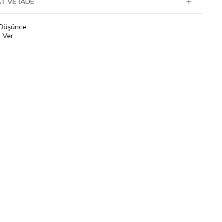
T VE İADE
 Düşünce
 Ver