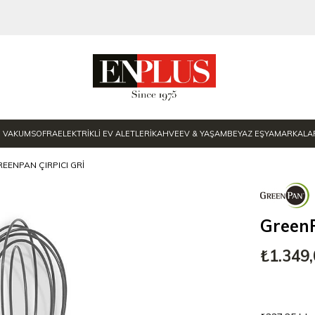
E VAKUM
SOFRA
ELEKTRİKLİ EV ALETLERİ
KAHVE
EV & YAŞAM
BEYAZ EŞYA
MARKALA
REENPAN ÇIRPICI GRI
GreenP
₺1.349