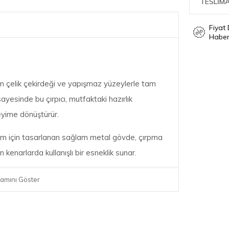
TESLİMA
Fiyat
Haber
am çelik çekirdeği ve yapışmaz yüzeylerle tam
sayesinde bu çırpıcı, mutfaktaki hazırlık
eyime dönüştürür.
anım için tasarlanan sağlam metal gövde, çırpma
n kenarlarda kullanışlı bir esneklik sunar.
 ve leke tutmayan yüzeyi sayesinde rengini
amını Göster
ez ve mutfağınızda hijyenik bir deneyim
 kadar ısıya dayanıklıdır; ocak üzerindeki sıcak