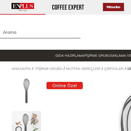
GIDA HAZIRLAMA
PİŞİRME GRUBU
SAKLAMA V
ANASAYFA
PIŞIRME GRUBU
MUTFAK GEREÇLERI
ÇIRPICILAR
G
Online Özel