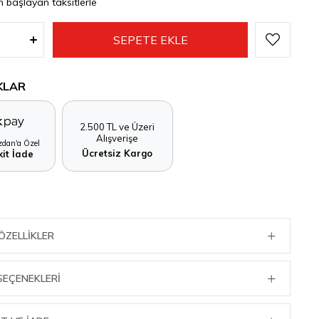
n başlayan taksitlerle
KLAR
2.500 TL ve Üzeri
Alışverişe
dan'a Özel
Ücretsiz Kargo
it İade
ÖZELLIKLER
SEÇENEKLERI