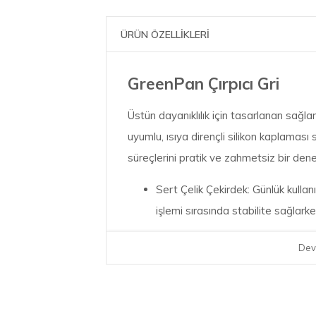
ÜRÜN ÖZELLİKLERİ
GreenPan Çırpıcı Gri
Üstün dayanıklılık için tasarlanan sağl
uyumlu, ısıya dirençli silikon kaplaması 
süreçlerini pratik ve zahmetsiz bir den
Sert Çelik Çekirdek: Günlük kull
işlemi sırasında stabilite sağlarke
Yüksek Kaliteli Silikon: Pürüzsüz
Dev
uzun süre korur, formunu kaybetm
sağlar.
Yüksek Isı Direnci: 200°C dereceye