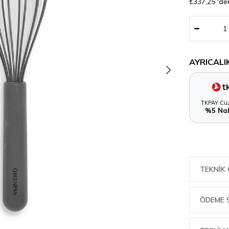
₺337,25
'de
AYRICALI
TKPAY Cüz
%5 Nak
TEKNIK 
ÖDEME 