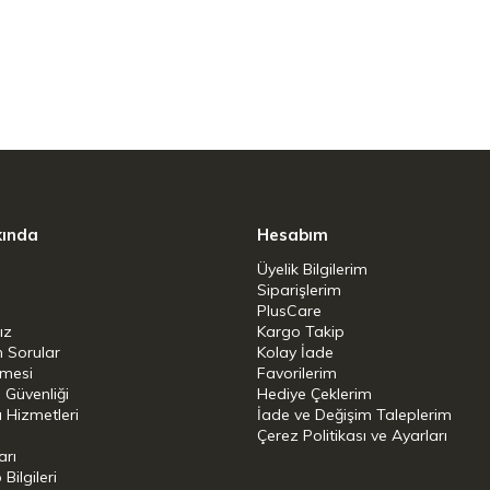
sında güvenle kullanılabilir.
z. FDA, AB ve LFGB standartlarına göre
tarafından test edilip onaylanmıştır. Koku
granit ve tüm yapışmaz kaplamalı tencere ve
üzeyi çizmez ve mutfak gereçlerinizi korur.
kında
Hesabım
Üyelik Bilgilerim
Siparişlerim
PlusCare
 (Genişlik)
ız
Kargo Takip
n Sorular
Kolay İade
yanıklı silikon
şmesi
Favorilerim
i Güvenliği
Hediye Çeklerim
 Hizmetleri
İade ve Değişim Taleplerim
Çerez Politikası ve Ayarları
nabilir
arı
ilgileri