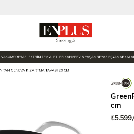
E VAKUM
SOFRA
ELEKTRİKLİ EV ALETLERİ
KAHVE
EV & YAŞAM
BEYAZ EŞYA
MARKALA
NPAN GENEVA KIZARTMA TAVASI 20 CM
Green
cm
₺5.599