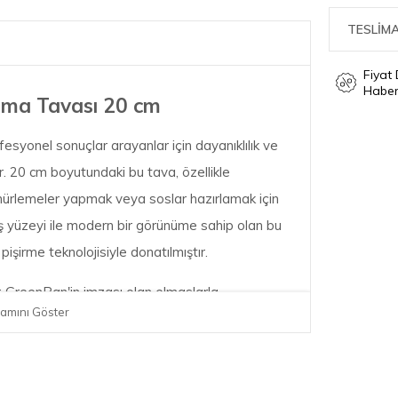
TESLİMA
Fiyat
Haber
ma Tavası 20 cm
syonel sonuçlar arayanlar için dayanıklılık ve
ur. 20 cm boyutundaki bu tava, özellikle
hürlemeler yapmak veya soslar hazırlamak için
ış yüzeyi ile modern bir görünüme sahip olan bu
işirme teknolojisiyle donatılmıştır.
 GreenPan'in imzası olan elmaslarla
amını Göster
pışmaz yüzeye sahiptir. Bu kaplama PFAS,
lışlıkla aşırı ısınsa bile toksik duman salınımı