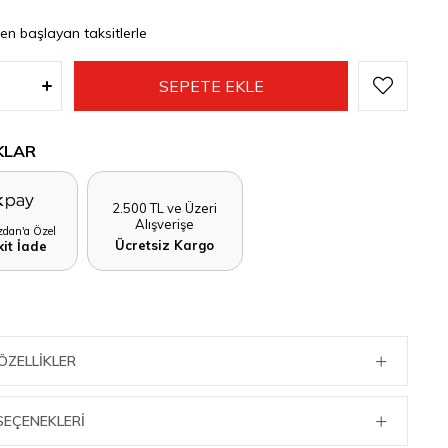
den başlayan taksitlerle
KLAR
2.500 TL ve Üzeri
Alışverişe
dan'a Özel
Ücretsiz Kargo
it İade
ÖZELLIKLER
SEÇENEKLERI