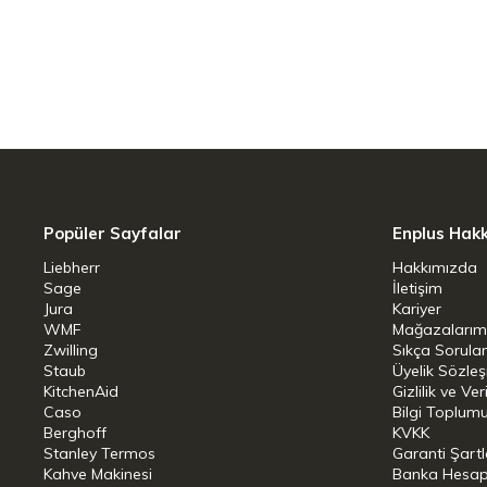
3 Katmanlı (3-Ply) Gövde Yapısı: Alümi
paslanmaz çelikten oluşur. Bu yapı, ısın
yayılmasını sağlayarak mükemmel pişirm
Elmas Gücü: Kaplamanın elmaslarla güçl
çizilmelere karşı dirençli kılar. Ayrıca ısı
olmasını sağlar.
Popüler Sayfalar
Enplus Hak
İndüksiyon Uyumlu Magneto™ Taban: Tüm 
Liebherr
Hakkımızda
ve özellikle indüksiyon ocaklarda maks
Sage
İletişim
Jura
Kariyer
tavanın formunu korur ve bükülmesini ö
WMF
Mağazalarım
Zwilling
Sıkça Sorula
Teknik Özellikler
Staub
Üyelik Sözle
KitchenAid
Gizlilik ve Ver
Çap: 20 cm
Caso
Bilgi Toplumu
Berghoff
KVKK
Malzeme: Paslanmaz Çelik (3-Pl
Stanley Termos
Garanti Şartl
Kahve Makinesi
Banka Hesap B
Kaplama: Sağlıklı Seramik Yapı