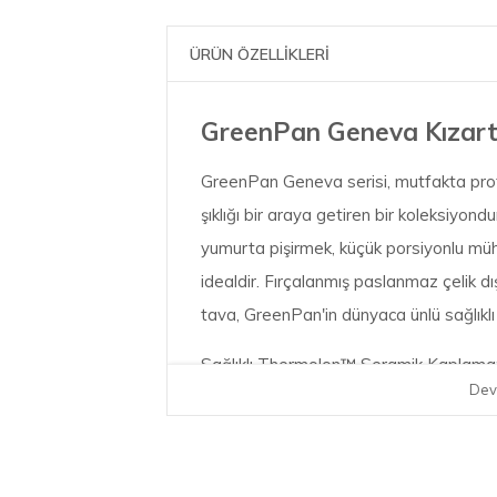
ÜRÜN ÖZELLİKLERİ
GreenPan Geneva Kızart
GreenPan Geneva serisi, mutfakta profe
şıklığı bir araya getiren bir koleksiyond
yumurta pişirmek, küçük porsiyonlu mü
idealdir. Fırçalanmış paslanmaz çelik d
tava, GreenPan'in dünyaca ünlü sağlıklı p
Sağlıklı Thermolon™ Seramik Kaplama:
Dev
güçlendirilmiş Thermolon™ seramik ya
PFOA, kurşun veya kadmiyum içermez. Yan
yapmaz.