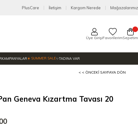
PlusCare
İletişim
Kargom Nerede
Mağazalarımız
Üye Girişi
Favorilerim
Sepetim
☀️ SUMMER SALE
R
KAMPANYALAR
✨TADINA VAR
< < ÖNCEKI SAYFAYA DÖN
Pan Geneva Kızartma Tavası 20
,00