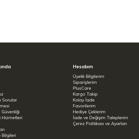
nyum bir çekirdeği çevreleyen iki katman
ın tabandan kenarlara kadar hızlı ve eşit
e sonuçları verir.
endirilmiş olması, onu ekstra dayanıklı ve
nın iletkenliğini artırarak yiyeceklerin daha çıtır
kında
Hesabım
ocak tiplerinde (gazlı, elektrikli, seramik)
Üyelik Bilgilerim
imum verimle çalışır. Magneto taban teknolojisi
Siparişlerim
PlusCare
nler.
ız
Kargo Takip
n Sorular
Kolay İade
şmesi
Favorilerim
i Güvenliği
Hediye Çeklerim
 Hizmetleri
İade ve Değişim Taleplerim
Çerez Politikası ve Ayarları
y)
arı
ilgileri
şmaz (PFAS-Free)