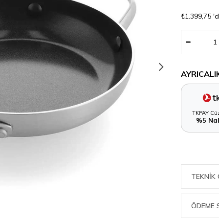
₺1.399,75
'
AYRICALI
TKPAY Cüz
%5 Nak
TEKNIK 
ÖDEME 