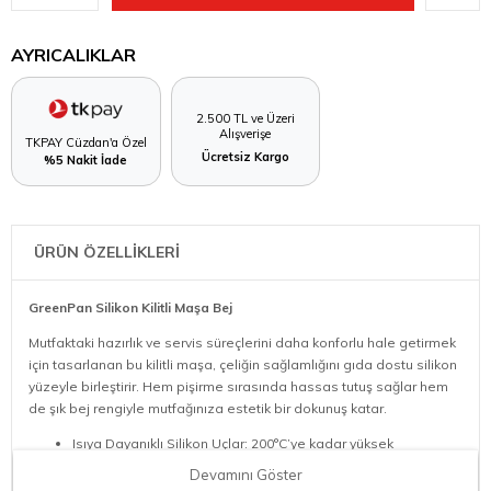
AYRICALIKLAR
2.500 TL ve Üzeri
Alışverişe
TKPAY Cüzdan'a Özel
Ücretsiz Kargo
%5 Nakit İade
ÜRÜN ÖZELLİKLERİ
GreenPan Silikon Kilitli Maşa Bej
Mutfaktaki hazırlık ve servis süreçlerini daha konforlu hale getirmek
için tasarlanan bu kilitli maşa, çeliğin sağlamlığını gıda dostu silikon
yüzeyle birleştirir. Hem pişirme sırasında hassas tutuş sağlar hem
de şık bej rengiyle mutfağınıza estetik bir dokunuş katar.
Isıya Dayanıklı Silikon Uçlar: 200°C’ye kadar yüksek
sıcaklıklara dayanıklı silikon başlıkları, hassas yüzeyli tencere
Devamını Göster
ve tavalarınızı çizilmelere karşı etkili bir şekilde korur.