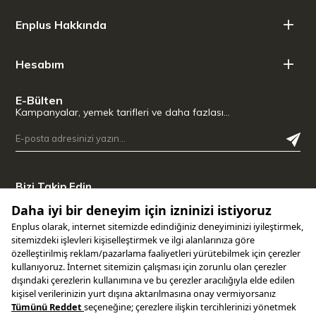
Renk: Bej
Enplus Hakkında
Isı Dayanımı: 200°C
Mekanizma: Akıllı Kilitleme Sistemi
Yüzey Uyumu: Yapışmaz ve seramik yüzeyler için güvenli
Hesabım
Temizlik: Bulaşık makinesinde yıkanabilir
E-Bülten
Kampanyalar, yemek tarifleri ve daha fazlası…
Bizi Takip Edin
Uygulamamızı İndirin