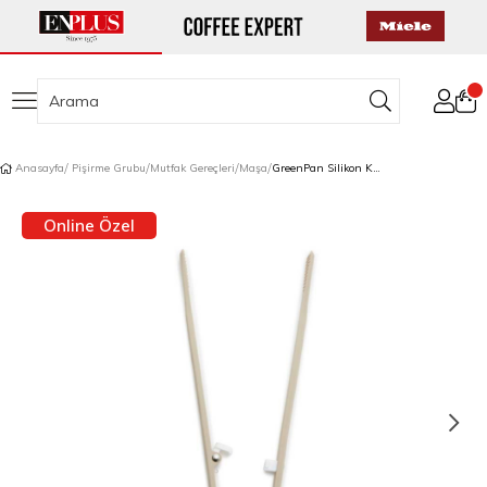
Anasayfa
Pişirme Grubu
Mutfak Gereçleri
Maşa
GreenPan Silikon Kilitli Maşa Bej
Online Özel