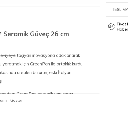
TESLİMA
Fiyat
Haber
™ Seramik Güveç 26 cm
 seviyeye taşıyan inovasyona odaklanarak
nu yaratmak için GreenPan ile ortaklık kurdu.
kasında üretilen bu ürün, eski İtalyan
ş.
si, modern GreenPan seramik yapışmaz
amını Göster
FAS içermeyen performans ve eşsiz
ulplar sade, işlevsel ve zariftir; eğimli duvarlar
 alanları ortadan kaldırır. Döküm alüminyum