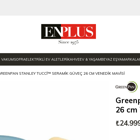
E VAKUM
SOFRA
ELEKTRİKLİ EV ALETLERİ
KAHVE
EV & YAŞAM
BEYAZ EŞYA
MARKALA
REENPAN STANLEY TUCCI™ SERAMIK GÜVEÇ 26 CM VENEDIK MAVISI
Green
26 cm 
₺24.99