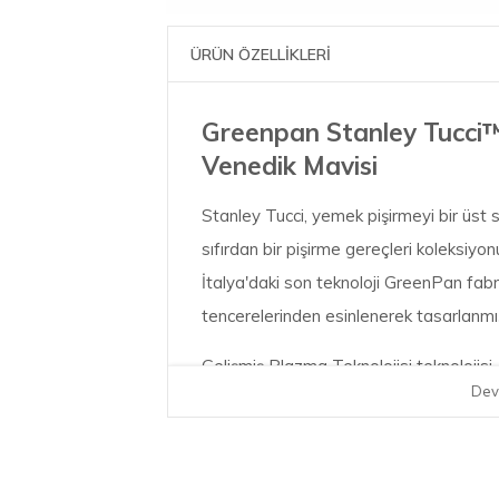
ÜRÜN ÖZELLİKLERİ
Greenpan Stanley Tucci
Venedik Mavisi
Stanley Tucci, yemek pişirmeyi bir üst
sıfırdan bir pişirme gereçleri koleksiyo
İtalya'daki son teknoloji GreenPan fabri
tencerelerinden esinlenerek tasarlanmı
Gelişmiş Plazma Teknolojisi teknoloji
Dev
kaplamayı destekleyerek mükemmel P
dayanıklılık sağlar. Kalıplanmış, sağlam k
ise kolay karıştırma için ulaşılması zor