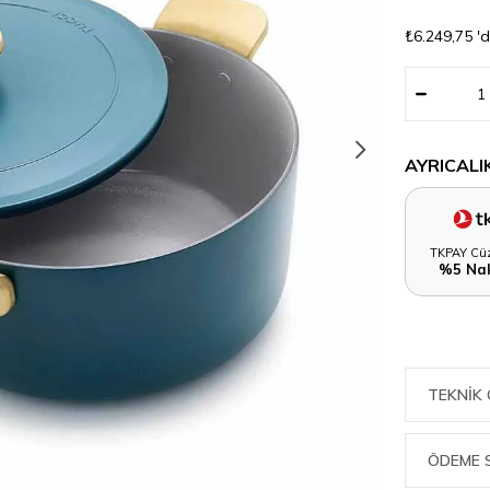
₺6.249,75
'
AYRICALI
TKPAY Cüz
%5 Nak
TEKNIK 
ÖDEME 