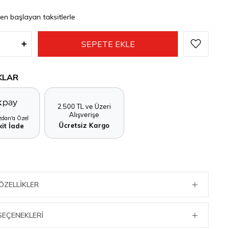
den başlayan taksitlerle
KLAR
2.500 TL ve Üzeri
Alışverişe
dan'a Özel
Ücretsiz Kargo
it İade
ÖZELLIKLER
SEÇENEKLERI