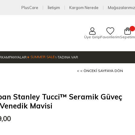
PlusCare
İletişim
Kargom Nerede
Mağazalarımız
Üye Girişi
Favorilerim
Sepetim
☀️ SUMMER SALE
R
KAMPANYALAR
✨TADINA VAR
< < ÖNCEKI SAYFAYA DÖN
pan Stanley Tucci™ Seramik Güveç
Venedik Mavisi
9,00