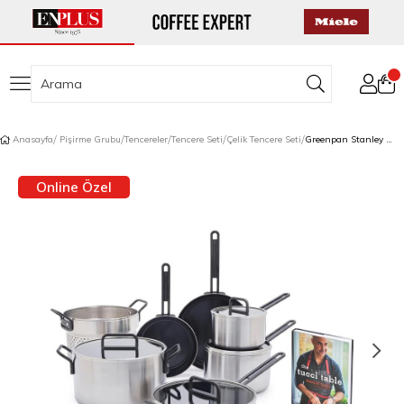
Anasayfa
Pişirme Grubu
Tencereler
Tencere Seti
Çelik Tencere Seti
Greenpan Stanley Tucci™ Tencere Seti 11 Parça Çelik
Online Özel