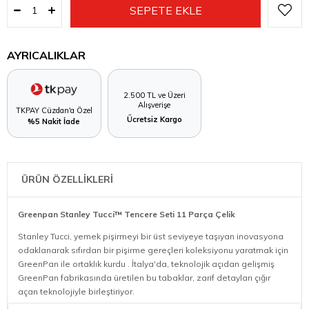
AYRICALIKLAR
2.500 TL ve Üzeri
Alışverişe
TKPAY Cüzdan'a Özel
Ücretsiz Kargo
%5 Nakit İade
ÜRÜN ÖZELLİKLERİ
Greenpan Stanley Tucci™ Tencere Seti 11 Parça Çelik
Stanley Tucci, yemek pişirmeyi bir üst seviyeye taşıyan inovasyona
odaklanarak sıfırdan bir pişirme gereçleri koleksiyonu yaratmak için
GreenPan ile ortaklık kurdu . İtalya'da, teknolojik açıdan gelişmiş
GreenPan fabrikasında üretilen bu tabaklar, zarif detayları çığır
açan teknolojiyle birleştiriyor.