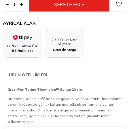
AYRICALIKLAR
2.500 TL ve Üzeri
Alışverişe
TKPAY Cüzdan'a Özel
Ücretsiz Kargo
%5 Nakit İade
ÜRÜN ÖZELLİKLERİ
GreenPan Torino Thermolon™ Sahan 20 cm
GreenPan Torino, hafif adonize gövdesi ve PFAS-FREE Thermolon™
seramik yüzeyiyle günlük kullanımda yüksek performans sunan
modern bir sahandır. 20 cm ideal genişliği; yumurta, menemen,
sebze sote, garnitür ve hızlı hazırlanan tarifler için mükemmel
kullanım sağlar.