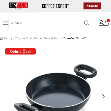
Anasayfa
Pişirme Grubu
Tavalar
Seramik Tavalar
GreenPan Torino Thermolon™ Sahan 20 cm
Online Özel